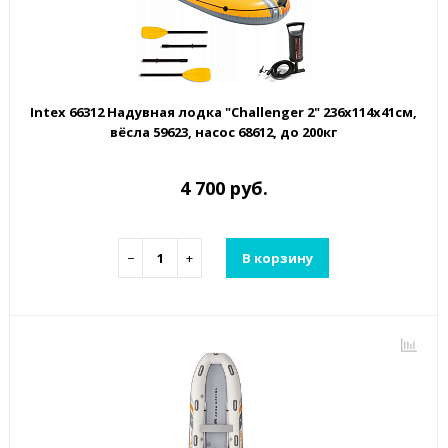
Intex 66312 Надувная лодка "Challenger 2" 236х114х41см,
вёсла 59623, насос 68612, до 200кг
4 700 руб.
−
+
В корзину