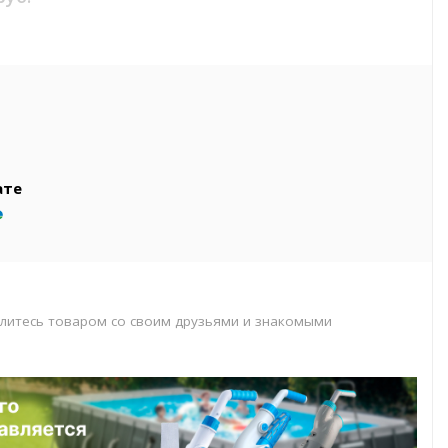
вар
т
т
ате
литесь товаром со своим друзьями и знакомыми