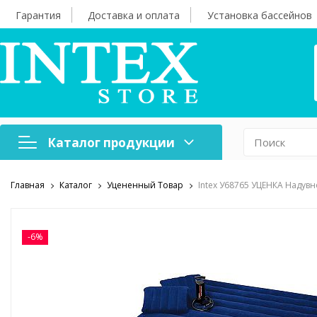
Гарантия
Доставка и оплата
Установка бассейнов
Каталог продукции
Главная
Каталог
Уцененный Товар
Intex У68765 УЦЕНКА Надувн
Надувная мебель
Н
Оборудование для
А
бассейнов
б
-6%
Надувные лодки и
Х
аксессуары