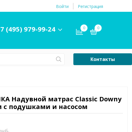
Войти
Регистрация
7 (495) 979-99-24
0
0
Контакты
Сб-Вс Выходной
Бассейны
ры и
Плавательные
НКА Надувной матрас Classic Downy
принадлежности
м с подушками и насосом
бассейнов
руб.