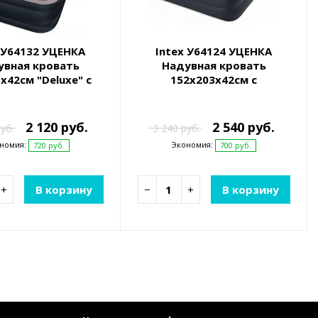
 У64132 УЦЕНКА
Intex У64124 УЦЕНКА
увная кровать
Надувная кровать
х42см "Deluxe" с
152х203х42см с
вником, встр.нас.
подголовником, встр.нас.
0В, до 136кг
220В, до 272кг
2 120 руб.
2 540 руб.
уб.
3 240 руб.
номия:
Экономия:
720 руб.
700 руб.
+
В корзину
−
+
В корзину