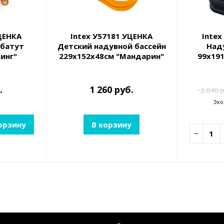
ЦЕНКА
Intex У57181 УЦЕНКА
Intex
-батут
Детский надувной бассейн
Над
инг"
229х152х48см "Мандарин"
99х191
0см
600л, от 3 лет
подголо
22
.
1 260 руб.
2 840 р
Эко
орзину
В корзину
−