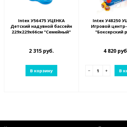
Intex У56475 УЦЕНКА
Intex У48250 У
Детский надувной бассейн
Игровой центр
229х229х66см "Семейный"
"Боксерский р
990л, от 3 лет
226x226x11
2 315 руб.
4 820 руб
В корзину
−
+
В к