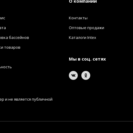
О компании
вис
Контакты
ата
Оптовые продажи
овка бассейнов
Каталоги Intex
ки товаров
Мы в соц. сетях
ьность
р и не является публичной