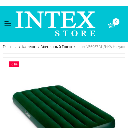
0
Главная
Каталог
Уцененный Товар
Intex У66967 УЦЕНКА Надувно
-31%