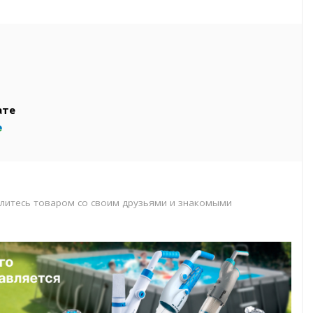
вар
т
т
ате
литесь товаром со своим друзьями и знакомыми