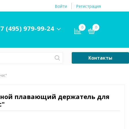
Войти
Регистрация
7 (495) 979-99-24
0
0
Контакты
Сб-Вс Выходной
нас"
Бассейны
ры и
Плавательные
увной плавающий держатель для
принадлежности
с"
бассейнов