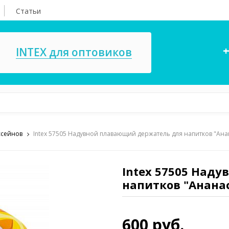
Статьи
+
INTEX для оптовиков
ссейнов
Intex 57505 Надувной плавающий держатель для напитков "Ана
асосы, ремкомплекты
СПА
ксессуары для
Игровые цент
ассейнов
Intex 57505 Над
игрушки
напитков "Анана
имия для бассейнов
Запчасти для 
600 руб.