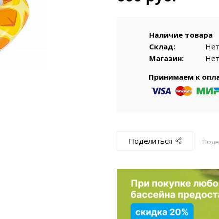
емкомплекты
Уцененный То
Наличие товара
Склад:
Не
Магазин:
Не
Принимаем к опл
Поделиться
Поде