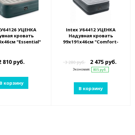
 У64126 УЦЕНКА
Intex У64412 УЦЕНКА
увная кровать
Надувная кровать
х46см "Essential"
99х191х46см "Comfort-
с. 220В, до 272кг
Plush" встр.нас. 220В, до
136кг
2 810 руб.
2 475 руб.
3 280 руб.
Экономия:
805 руб.
В корзину
В корзину