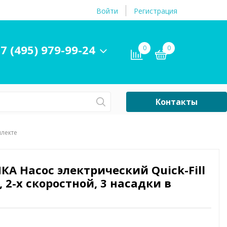
Войти
Регистрация
7 (495) 979-99-24
0
0
Контакты
Сб-Вс Выходной
плекте
Бассейны
ры и
Плавательные
КА Насос электрический Quick-Fill
принадлежности
В, 2-х скоростной, 3 насадки в
бассейнов