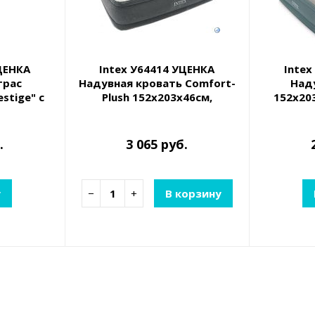
ЦЕНКА
Intex У64414 УЦЕНКА
Intex
трас
Надувная кровать Comfort-
Над
stige" с
Plush 152х203х46см,
152х203
о 272 кг
встроенный насос 220V
встр.на
.
3 065 руб.
у
−
+
В корзину