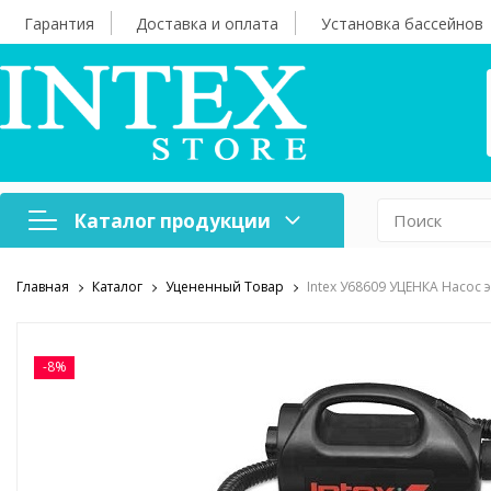
Гарантия
Доставка и оплата
Установка бассейнов
Каталог продукции
Главная
Каталог
Уцененный Товар
Intex У68609 УЦЕНКА Насос э
Надувная мебель
Н
Оборудование для
А
бассейнов
б
-8%
Надувные лодки и
Х
аксессуары