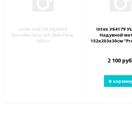
Intex У28130 УЦЕНКА
Intex У64179 У
Бассейн Easy Set 366х76см,
Надувной ма
5621л
152х203х30см "Pre
USB насосом 5V, д
2 100 руб
В корзин