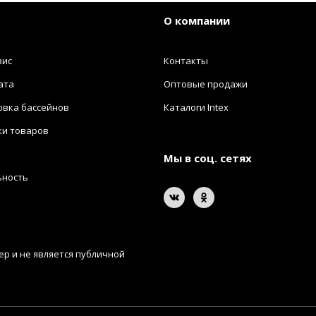
О компании
вис
Контакты
ата
Оптовые продажи
овка бассейнов
Каталоги Intex
ки товаров
Мы в соц. сетях
ьность
р и не является публичной