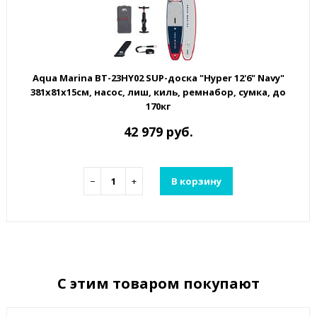
Aqua Marina BT-23HY02 SUP-доска "Hyper 12'6" Navy"
381х81х15см, насос, лиш, киль, ремнабор, сумка, до
170кг
42 979 руб.
−
+
В корзину
С этим товаром покупают