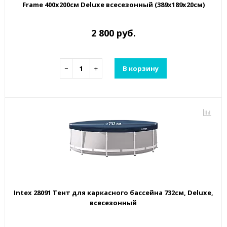
Frame 400х200см Deluxe всесезонный (389х189х20см)
2 800 руб.
−
+
В корзину
Intex 28091 Тент для каркасного бассейна 732см, Deluxe,
всесезонный