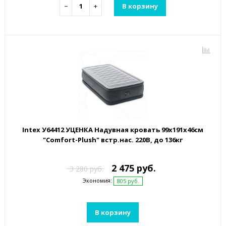
−
+
В корзину
Intex У64412 УЦЕНКА Надувная кровать 99х191х46см
"Comfort-Plush" встр.нас. 220В, до 136кг
2 475 руб.
3 280 руб.
Экономия:
805 руб.
В корзину