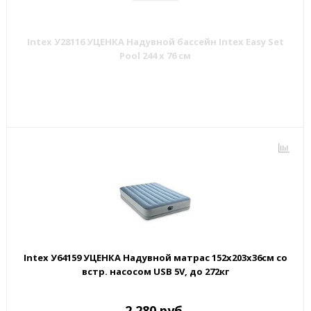
Intex У28116 УЦЕНКА Надувной бассейн Intex Easy Set
Pool 244 х 76 см
Intex У64159 УЦЕНКА Надувной матрас 152х203х36см со
встр. насосом USB 5V, до 272кг
2 280 руб.