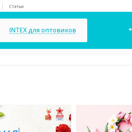
Статьи
+
INTEX для оптовиков
асосы, ремкомплекты
СПА
ксессуары для
Игровые цент
ассейнов
игрушки
имия для бассейнов
Запчасти для 