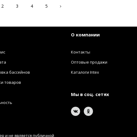
2
3
4
5
О компании
вис
Контакты
ата
Оптовые продажи
овка бассейнов
Каталоги Intex
ки товаров
Мы в соц. сетях
ьность
р и не является публичной