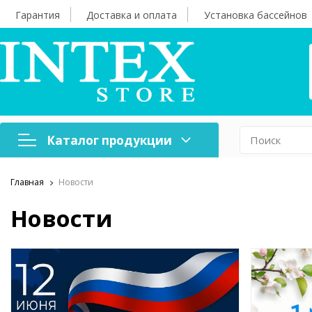
Гарантия
Доставка и оплата
Установка бассейнов
Каталог продукции
Главная
Новости
Надувная мебель
Н
Новости
Оборудование для
А
бассейнов
б
Надувные лодки и
Х
аксессуары