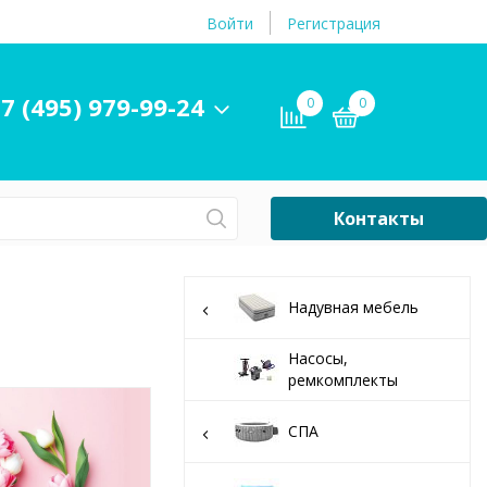
Войти
Регистрация
7 (495) 979-99-24
0
0
Контакты
Сб-Вс Выходной
Бассейны
Надувная мебель
ры и
Плавательные
принадлежности
Насосы,
ремкомплекты
бассейнов
СПА