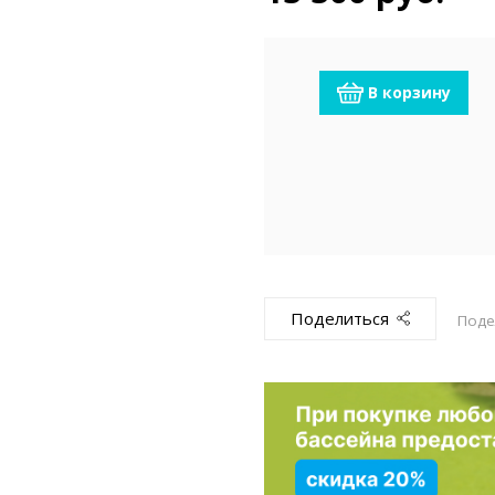
емкомплекты
Уцененный То
В корзину
Поделиться
Поде