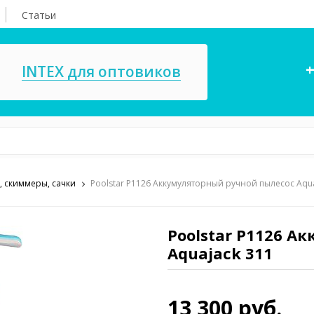
Статьи
+
INTEX для оптовиков
, скиммеры, сачки
Poolstar P1126 Аккумуляторный ручной пылесос Aqua
асосы, ремкомплекты
СПА
ксессуары для
Игровые цент
ассейнов
Poolstar P1126 А
игрушки
Aquajack 311
имия для бассейнов
Запчасти для 
13 300 руб.