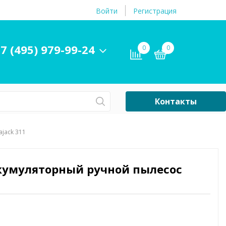
Войти
Регистрация
7 (495) 979-99-24
0
0
Контакты
Сб-Вс Выходной
jack 311
Бассейны
ры и
Плавательные
ккумуляторный ручной пылесос
принадлежности
бассейнов