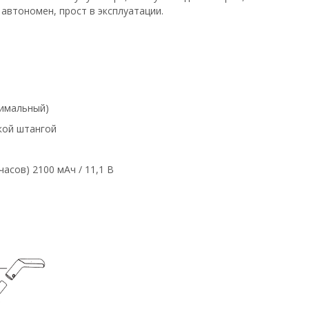
автономен, прост в эксплуатации.
симальный)
кой штангой
асов) 2100 мАч / 11,1 В