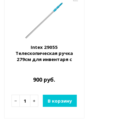
Intex 29055
Телескопическая ручка
279см для инвентаря с
посадочным отверстием
29,8мм
900 руб.
−
+
В корзину