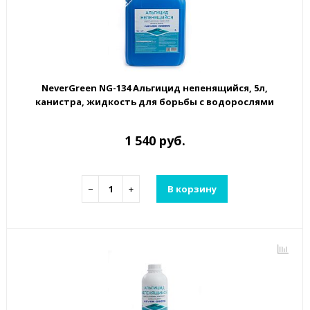
NeverGreen NG-134 Альгицид непенящийся, 5л,
канистра, жидкость для борьбы с водорослями
1 540 руб.
−
+
В корзину