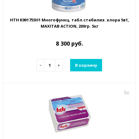
HTH K901755H1 Многофункц. табл.стабилиз. хлора 5в1,
MAXITAB ACTION, 200гр. 5кг
8 300 руб.
−
+
В корзину