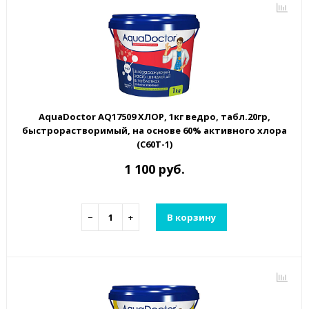
AquaDoctor AQ17509 ХЛОР, 1кг ведро, табл.20гр,
быстрорастворимый, на основе 60% активного хлора
(C60T-1)
1 100 руб.
−
+
В корзину