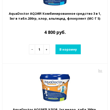
AquaDoctor AQ2491 Комбинированное средство 3 в 1,
5кг в табл.200гр, хлор, альгицид, флокулянт (MC-T 5)
4 800 руб.
−
+
В корзину
AquaDoctor AQ15971 ХЛОР, 1кг ведро, табл.200гр,