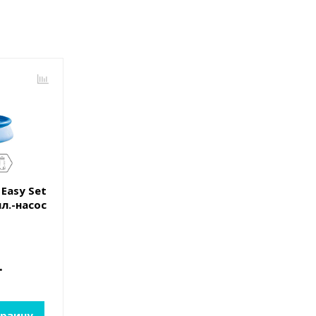
 Easy Set
ил.-насос
.
орзину