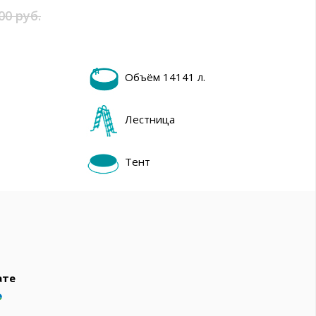
вар
00 руб.
Объём 14141 л.
Лестница
Тент
т
т
ате