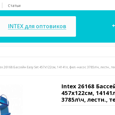
Статьи
+
INTEX для оптовиков
tex 26168 Бассейн Easy Set 457х122см, 14141л, фил.-насос 3785л\ч, лестн., тен
асосы, ремкомплекты
СПА
ксессуары для
Игровые цент
ассейнов
Intex 26168 Бассе
игрушки
457х122см, 14141л
имия для бассейнов
Запчасти для 
3785л\ч, лестн., т