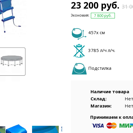
емкомплекты
Уцененный То
23 200 руб.
31 0
Экономия:
7 800 руб.
457х см
3785 л/ч л/ч.
Подстилка
Наличие товара
Склад:
Не
Магазин:
Не
Принимаем к опл