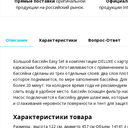
Прямые поставки
оригинальной
Официал
продукции на российский рынок.
продукции In
Описание
Характеристики
Вопрос-Ответ
Большой бассейн Easy Set в комплектации DELUXE с карт
каркасным бассейнам. Изготавливаются с применением з
бассейна сделаны из трех отдельных слоев: два слоя пл
которое поднимается, по мере заполнения бассейна. Для
более 20 минут. На холодное время года не рекомендуем
слить воду в удобное место. Бассейн оснащён фильтр-на
Насос подключается к бассейну двумя шлангами, которы
и сглаживания неровности поверхности и тент для защиты
Характеристики товара
Размеры : высота 122 см, диаметр 457 см Объем: 14141 л п