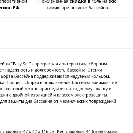
 оперативной
Пожизненная
скидка в 15%
на всю
егион РФ
.
химию при покупке бассейна.
ейны "Easy Set" - прекрасная альтернатива сборным
т надежность и долговечность бассейна. Стенки
и. Борта бассейна поддерживаются надувным кольцом,
ка. Процесс сборки и подключение бассейна занимает не
ан, который можно присоединить к садовому шлангу и
кции с двойной изоляцией и классом электрозащиты.
 для защиты дна бассейна от механических повреждений
упаковки: 47 х 42 х 116 см. Вес упаковки: 44,6 килограмм