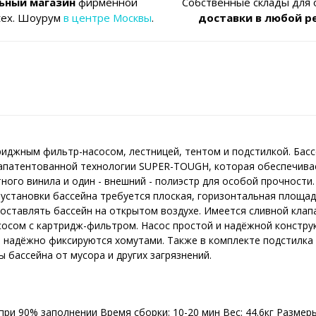
ьный магазин
фирменной
Собственные склады для
tex. Шоурум
в центре Москвы
.
доставки в любой р
риджным фильтр-насосом, лестницей, тентом и подстилкой. Басс
апатентованной технологии SUPER-TOUGH, которая обеспечивае
отного винила и один - внешний - полиэстр для особой прочност
 установки бассейна требуется плоская, горизонтальная площад
 оставлять бассейн на открытом воздухе. Имеется сливной клап
сосом с картридж-фильтром. Насос простой и надёжной констру
е надёжно фиксируются хомутами. Также в комплекте подстилка
 бассейна от мусора и других загрязнений.
ри 90% заполнении Время сборки: 10-20 мин Вес: 44.6кг Размеры 