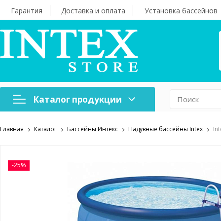
Гарантия
Доставка и оплата
Установка бассейнов
Каталог продукции
Главная
Каталог
Бассейны Интекс
Надувные бассейны Intex
In
Надувная мебель
Н
Оборудование для
А
бассейнов
б
-25%
Надувные лодки и
Х
аксессуары