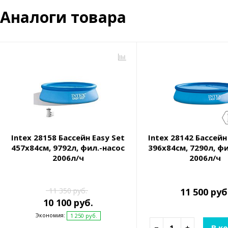
Аналоги товара
Intex 28158 Бассейн Easy Set
Intex 28142 Бассейн
457х84см, 9792л, фил.-насос
396х84см, 7290л, ф
2006л/ч
2006л/ч
11 350 руб.
11 500 руб
10 100 руб.
Экономия:
1 250 руб.
−
+
В к