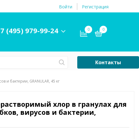
Войти
Регистрация
7 (495) 979-99-24
0
0
Контакты
Сб-Вс Выходной
ов и бактерии, GRANULAR, 45 кг
Бассейны
ры и
Плавательные
орастворимый хлор в гранулах для
принадлежности
ков, вирусов и бактерии,
бассейнов