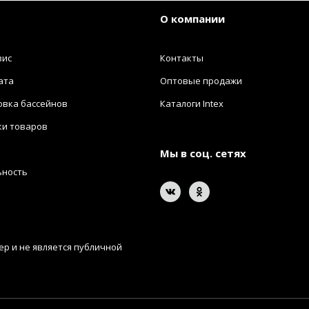
О компании
вис
Контакты
ата
Оптовые продажи
овка бассейнов
Каталоги Intex
ки товаров
Мы в соц. сетях
ьность
р и не является публичной