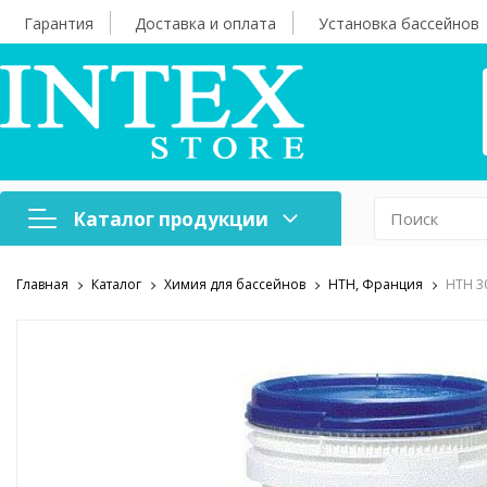
Гарантия
Доставка и оплата
Установка бассейнов
Каталог продукции
Главная
Каталог
Химия для бассейнов
HTH, Франция
HTH 3
Надувная мебель
Н
Оборудование для
А
бассейнов
б
Надувные лодки и
Х
аксессуары