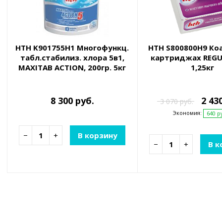
HTH K901755H1 Многофункц.
HTH S800800H9 Ко
табл.стабилиз. хлора 5в1,
картриджах REGU
MAXITAB ACTION, 200гр. 5кг
1,25кг
8 300 руб.
2 43
3 070 руб.
Экономия:
640 р
−
+
В корзину
−
+
В к