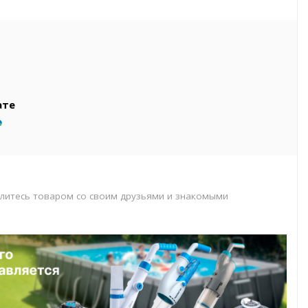
вар
т
т
ате
литесь товаром со своим друзьями и знакомыми