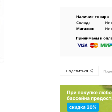
емкомплекты
Уцененный То
Наличие товара
Склад:
Не
Магазин:
Не
Принимаем к опл
Поделиться
Поде