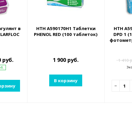
агулянт в
HTH A590170H1 Таблетки
HTH A5
LARFLOC
PHENOL RED (100 таблеток)
DPD 1 (
фотометр
0 руб.
1 900 руб.
1 410 р
Эк
уб.
В корзину
орзину
−