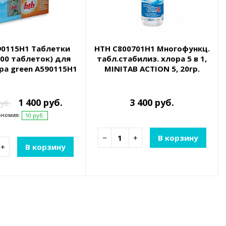
90115H1 Таблетки
HTH C800701H1 Многофункц.
100 таблеток) для
табл.стабилиз. хлора 5 в 1,
а green A590115H1
MINITAB ACTION 5, 20гр.
1,2кг
1 400 руб.
3 400 руб.
уб.
ономия:
10 руб.
−
+
В корзину
+
В корзину