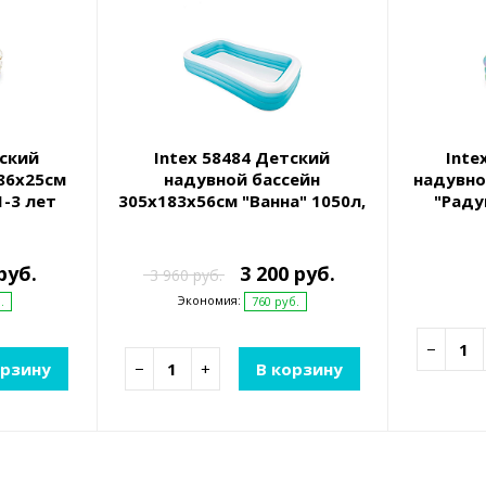
тский
Intex 58484 Детский
Inte
86х25см
надувной бассейн
надувно
1-3 лет
305х183х56см "Ванна" 1050л,
"Раду
от 6 лет
руб.
3 200 руб.
3 960 руб.
Экономия:
.
760 руб.
−
орзину
−
+
В корзину