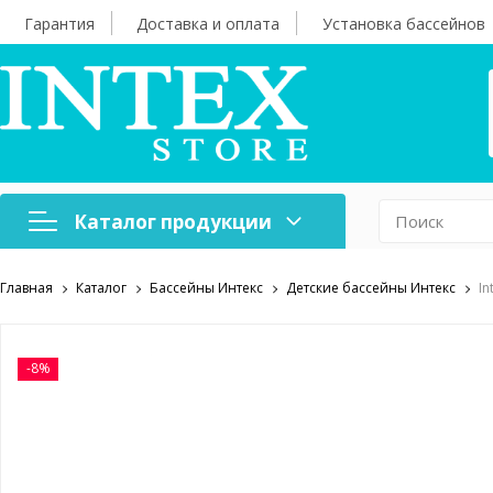
Гарантия
Доставка и оплата
Установка бассейнов
Каталог продукции
Главная
Каталог
Бассейны Интекс
Детские бассейны Интекс
In
Надувная мебель
Н
Оборудование для
А
бассейнов
б
-8%
Надувные лодки и
Х
аксессуары