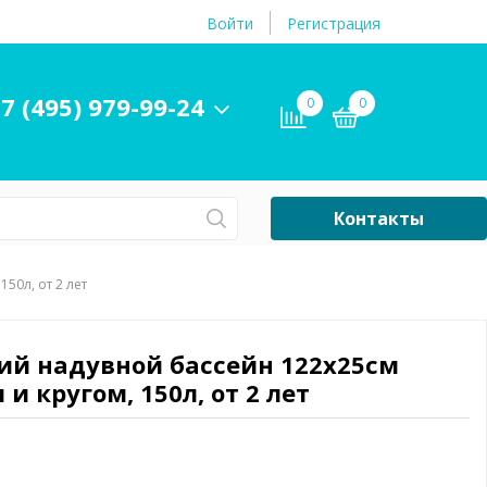
Войти
Регистрация
7 (495) 979-99-24
0
0
Контакты
Сб-Вс Выходной
50л, от 2 лет
Бассейны
ры и
Плавательные
кий надувной бассейн 122х25см
принадлежности
и кругом, 150л, от 2 лет
бассейнов