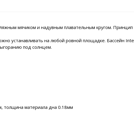
 пляжным мячиком и надувным плавательным кругом. Принцип
ожно устанавливать на любой ровной площадке. Бассейн Inte
 выгоранию под солнцем.
м, толщина материала дна 0.18мм