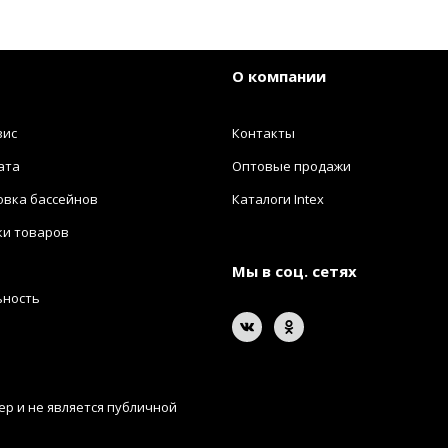
О компании
вис
Контакты
ата
Оптовые продажи
овка бассейнов
Каталоги Intex
ки товаров
Мы в соц. сетях
ьность
р и не является публичной