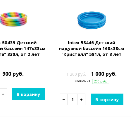
x 58439 Детский
Intex 58446 Детский
й бассейн 147х33см
надувной бассейн 168х38см
га" 330л, от 2 лет
"Кристалл" 581л, от 3 лет
900 руб.
1 000 руб.
1 200 руб.
Экономия:
200 руб.
+
В корзину
−
+
В корзину