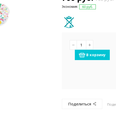
емкомплекты
Уцененный То
Экономия:
60 руб.
−
+
В корзину
Поделиться
Поде