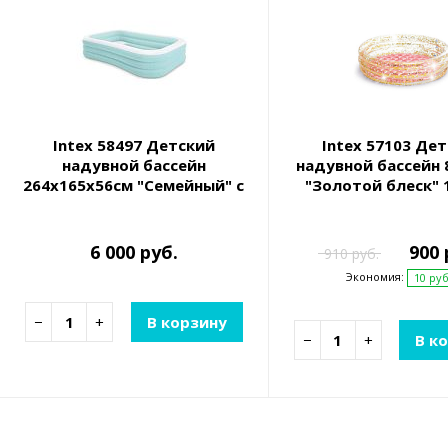
Intex 58497 Детский
Intex 57103 Де
надувной бассейн
надувной бассейн 
264х165х56см "Семейный" с
"Золотой блеск" 
сиденьями, 780л, от 6 лет
6 000 руб.
900 
910 руб.
Экономия:
10 руб
−
+
В корзину
−
+
В к