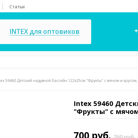
Статьи
+
INTEX для оптовиков
tex 59460 Детский надувной бассейн 122х25см "Фрукты" с мячом и кругом, 1
асосы, ремкомплекты
СПА
ксессуары для
Игровые цент
ассейнов
Intex 59460 Детс
игрушки
"Фрукты" с мячом 
имия для бассейнов
Запчасти для 
700 руб.
760 руб.