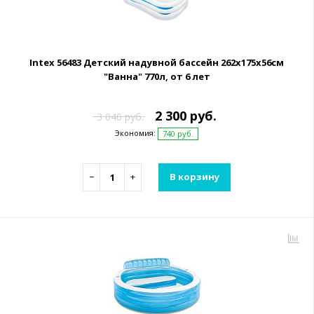
Intex 56483 Детский надувной бассейн 262х175х56см
"Ванна" 770л, от 6 лет
2 300 руб.
3 040 руб.
Экономия:
740 руб.
−
+
В корзину