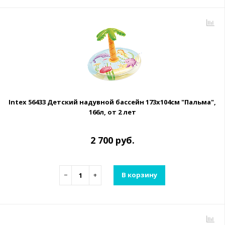
Intex 56433 Детский надувной бассейн 173х104см "Пальма",
166л, от 2 лет
2 700 руб.
−
+
В корзину