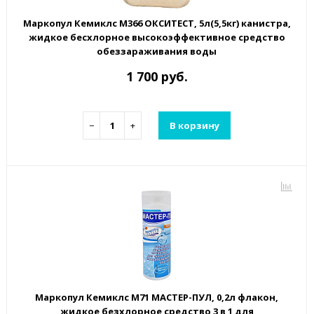
Маркопул Кемиклс М366 ОКСИТЕСТ, 5л(5,5кг) канистра,
жидкое бесхлорное высокоэффективное средство
обеззараживания воды
1 700 руб.
−
+
В корзину
Маркопул Кемиклс М71 МАСТЕР-ПУЛ, 0,2л флакон,
жидкое безхлорное средство 3 в 1 для