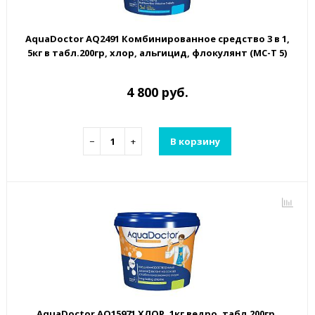
AquaDoctor AQ2491 Комбинированное средство 3 в 1,
5кг в табл.200гр, хлор, альгицид, флокулянт (MC-T 5)
4 800 руб.
−
+
В корзину
AquaDoctor AQ15971 ХЛОР, 1кг ведро, табл.200гр,