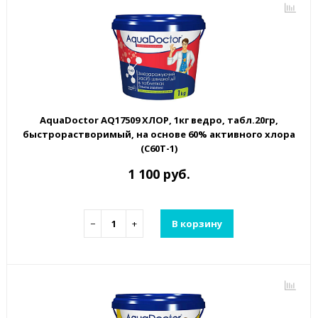
AquaDoctor AQ17509 ХЛОР, 1кг ведро, табл.20гр,
быстрорастворимый, на основе 60% активного хлора
(C60T-1)
1 100 руб.
−
+
В корзину