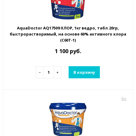
AquaDoctor AQ17509 ХЛОР, 1кг ведро, табл.20гр,
быстрорастворимый, на основе 60% активного хлора
(C60T-1)
1 100 руб.
−
+
В корзину