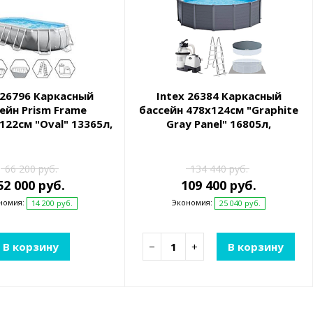
 26796 Каркасный
Intex 26384 Каркасный
ейн Prism Frame
бассейн 478х124см "Graphite
122см "Oval" 13365л,
Gray Panel" 16805л,
сос 5678л\ч, лестн.,
песч.фил.-нас. 4500л\ч,
тент, подст.
лестн, тент, подст
66 200 руб.
134 440 руб.
52 000 руб.
109 400 руб.
номия:
Экономия:
14 200 руб.
25 040 руб.
В корзину
−
+
В корзину