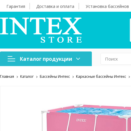
Гарантия
Доставка и оплата
Установка бассейнов
Каталог продукции
Главная
Каталог
Бассейны Интекс
Каркасные бассейны Интекс
Надувная мебель
Н
Оборудование для
А
бассейнов
б
Надувные лодки и
Х
аксессуары