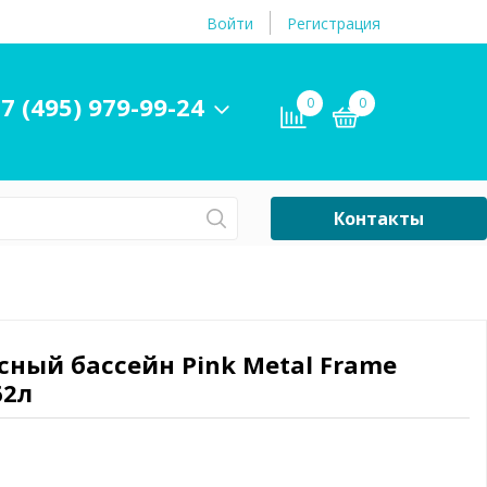
Войти
Регистрация
7 (495) 979-99-24
0
0
Контакты
Сб-Вс Выходной
Бассейны
ры и
Плавательные
асный бассейн Pink Metal Frame
принадлежности
62л
бассейнов