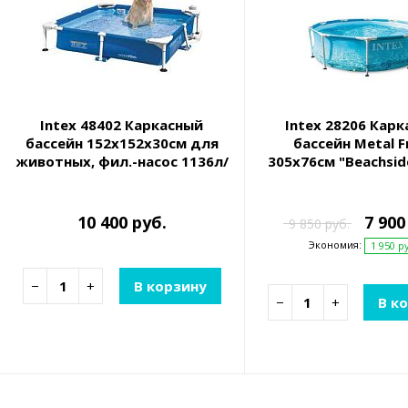
Intex 48402 Каркасный
Intex 28206 Кар
бассейн 152х152х30см для
бассейн Metal 
животных, фил.-насос 1136л/
305х76см "Beachsid
ч, скиммер, тент
10 400 руб.
7 900
9 850 руб.
Экономия:
1 950 р
−
+
В корзину
−
+
В к