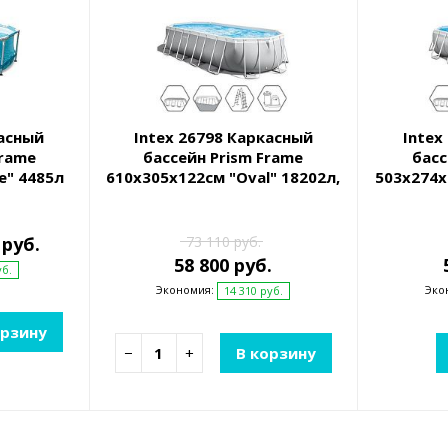
касный
Intex 26798 Каркасный
Intex
Frame
бассейн Prism Frame
басс
e" 4485л
610х305x122см "Oval" 18202л,
503х274x
фил.-насос 5678л\ч, лестн.,
фил.-на
тент, подст.
 руб.
73 110 руб.
58 800 руб.
уб.
Экономия:
Эко
14 310 руб.
орзину
−
+
В корзину