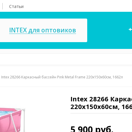
Статьи
+
INTEX для оптовиков
Intex 28266 Каркасный бассейн Pink Metal Frame 220х150х60см, 1662л
асосы, ремкомплекты
СПА
ксессуары для
Игровые цент
ассейнов
Intex 28266 Карк
игрушки
220х150х60см, 16
имия для бассейнов
Запчасти для 
5 900 руб.