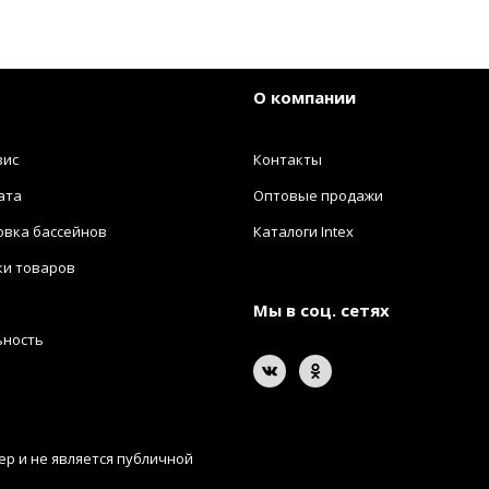
О компании
вис
Контакты
ата
Оптовые продажи
овка бассейнов
Каталоги Intex
ки товаров
Мы в соц. сетях
ьность
р и не является публичной