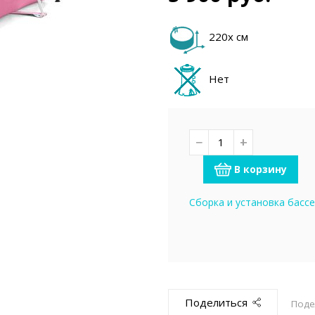
емкомплекты
Уцененный То
220х см
Нет
−
+
В корзину
Сборка и установка басс
Поделиться
Поде