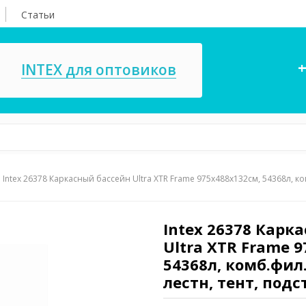
Статьи
+
INTEX для оптовиков
Intex 26378 Каркасный бассейн Ultra XTR Frame 975х488х132см, 54368л, ком
асосы, ремкомплекты
СПА
ксессуары для
Игровые цент
ассейнов
Intex 26378 Карк
игрушки
Ultra XTR Frame 
имия для бассейнов
Запчасти для 
54368л, комб.фил.
лестн, тент, подс