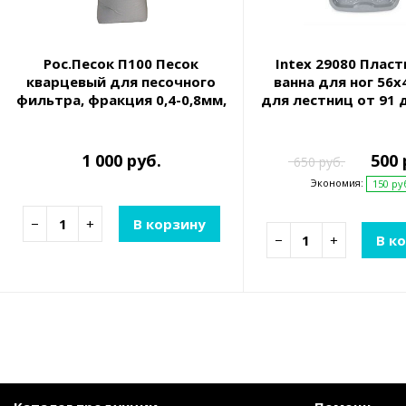
Рос.Песок П100 Песок
Intex 29080 Плас
кварцевый для песочного
ванна для ног 56х
фильтра, фракция 0,4-0,8мм,
для лестниц от 91 
25кг
1 000 руб.
500 
650 руб.
Экономия:
150 ру
−
+
В корзину
−
+
В к