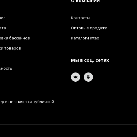
О компании
вис
Контакты
ата
Оптовые продажи
овка бассейнов
Каталоги Intex
ки товаров
Мы в соц. сетях
ьность
р и не является публичной