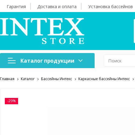
Гарантия
Доставка и оплата
Установка бассейнов
Каталог продукции
Главная
Каталог
Бассейны Интекс
Каркасные бассейны Интекс
Надувная мебель
Н
Оборудование для
А
бассейнов
б
-29%
Надувные лодки и
Х
аксессуары