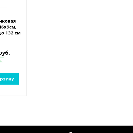
тиковая
46х9см,
до 132 см
руб.
б.
орзину