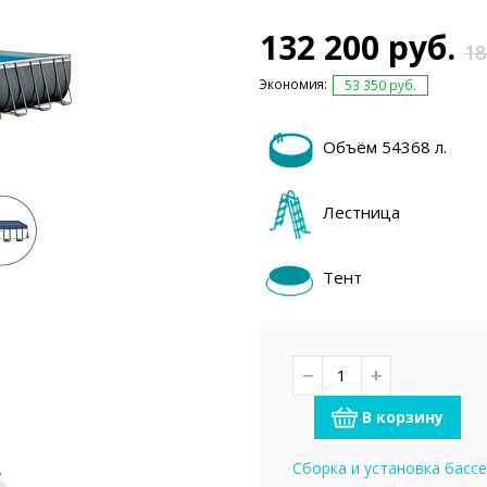
емкомплекты
Уцененный То
132 200 руб.
18
Экономия:
53 350 руб.
Объём 54368 л.
Лестница
Тент
−
+
В корзину
Сборка и установка басс