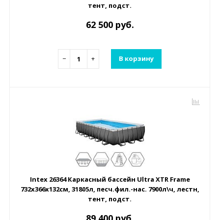
тент, подст.
62 500 руб.
−
+
В корзину
Intex 26364 Каркасный бассейн Ultra XTR Frame
732х366х132см, 31805л, песч.фил.-нас. 7900л\ч, лестн,
тент, подст.
89 400 руб.