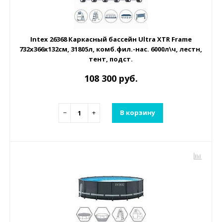
Intex 26368 Каркасный бассейн Ultra XTR Frame
732х366х132см, 31805л, комб.фил.-нас. 6000л\ч, лестн,
тент, подст.
108 300 руб.
−
+
В корзину