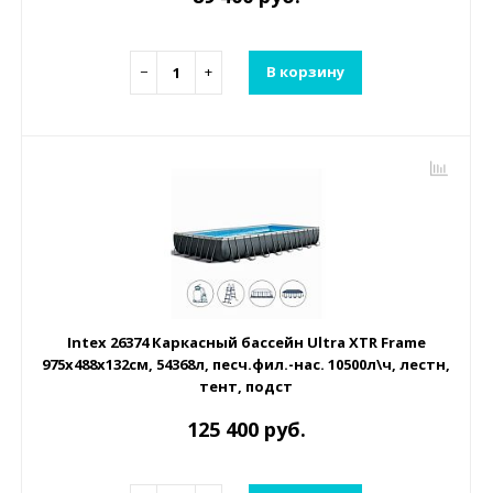
−
+
В корзину
Intex 26374 Каркасный бассейн Ultra XTR Frame
975х488х132см, 54368л, песч.фил.-нас. 10500л\ч, лестн,
тент, подст
125 400 руб.