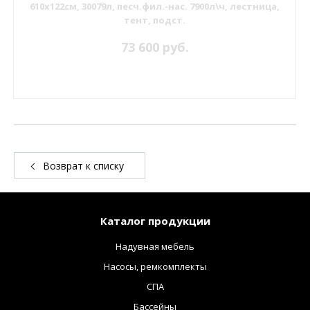
610х122см, 30079л, песч.фил.-нас. 7900л\ч, лестница,
тент, подст.
73 600 руб.
Возврат к списку
Каталог продукции
Надувная мебель
Насосы, ремкомплекты
СПА
Бассейны