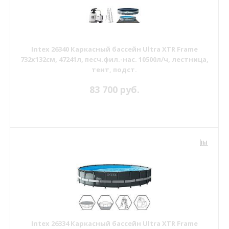
Intex 26340 Каркасный бассейн Ultra XTR Frame
732х132см, 47241л, песч.фил.-нас. 10500л/ч, лестница,
тент, подст.
83 700 руб.
Intex 26334 Каркасный бассейн Ultra XTR Frame