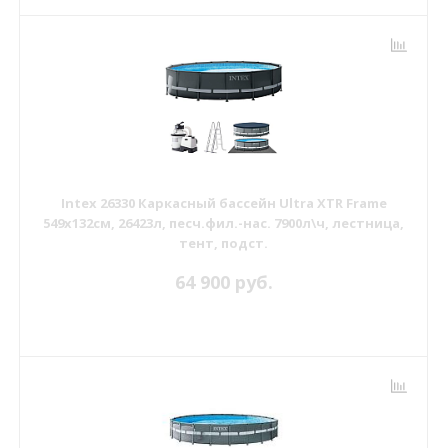
Intex 26330 Каркасный бассейн Ultra XTR Frame
549х132см, 26423л, песч.фил.-нас. 7900л\ч, лестница,
тент, подст.
64 900 руб.