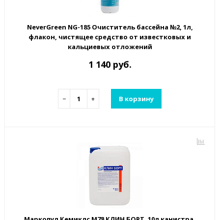
NeverGreen NG-185 Очиститель бассейна №2, 1л,
флакон, чистящее средство от известковых и
кальциевых отложений
1 140 руб.
−
+
В корзину
Маркопул Кемиклс М78 КЛИН БОРТ, 10л канистра,