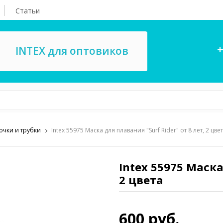
Статьи
+
INTEX для оптовиков
 очки и трубки
Intex 55975 Маска для плавания "Surf Rider" от 8 лет, 2 цве
асосы, ремкомплекты
СПА
ксессуары для
Игровые цент
ассейнов
Intex 55975 Маска
игрушки
2 цвета
имия для бассейнов
Запчасти для 
600 руб.