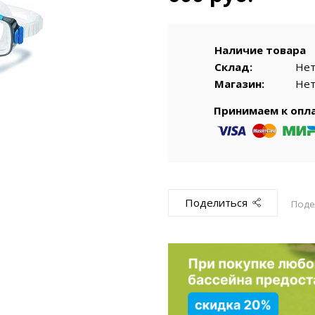
емкомплекты
Уцененный То
Наличие товара
Склад:
Не
Магазин:
Не
Принимаем к опл
Поделиться
Поде