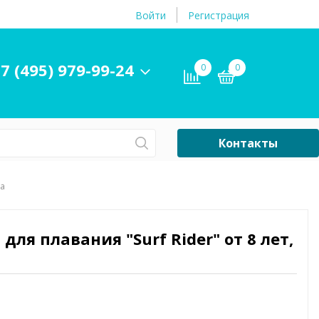
Войти
Регистрация
7 (495) 979-99-24
0
0
Контакты
Сб-Вс Выходной
та
Бассейны
ры и
Плавательные
 для плавания "Surf Rider" от 8 лет,
принадлежности
бассейнов