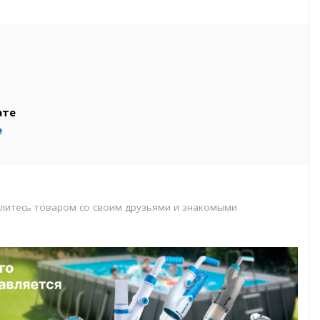
вар
т
т
ате
литесь товаром со своим друзьями и знакомыми