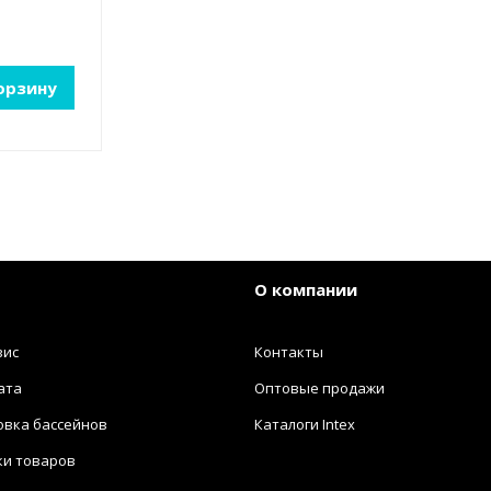
орзину
О компании
вис
Контакты
ата
Оптовые продажи
овка бассейнов
Каталоги Intex
ки товаров