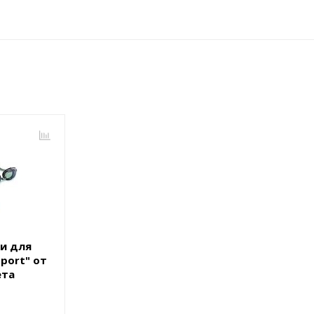
ки для
port" от
ета