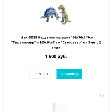
Intex 48593 Надувная игрушка 109х76х147см
"Тиранозавр" и 165х64х91см "Стегозавр" от 3 лет, 2
вида
1 600 руб.
−
+
В корзину