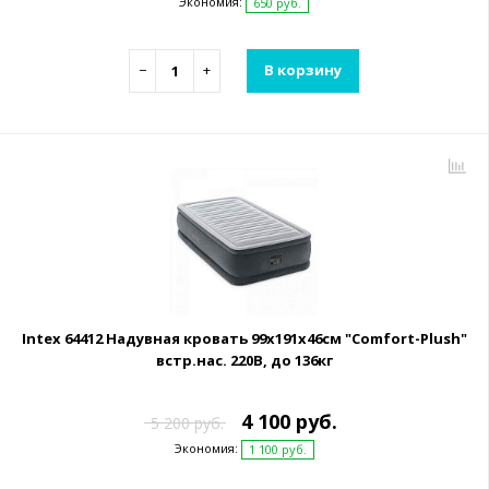
Экономия:
650 руб.
−
+
В корзину
Intex 64412 Надувная кровать 99х191х46см "Comfort-Plush"
встр.нас. 220В, до 136кг
4 100 руб.
5 200 руб.
Экономия:
1 100 руб.