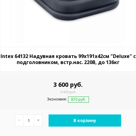
Intex 64132 Надувная кровать 99х191х42см "Deluxe" с
подголовником, встр.нас. 220В, до 136кг
3 600 руб.
4 470 руб.
Экономия:
870 руб.
−
+
В корзину