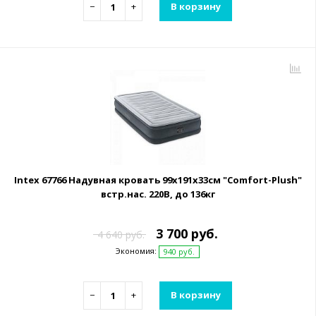
−
+
В корзину
Intex 67766 Надувная кровать 99х191х33см "Comfort-Plush"
встр.нас. 220В, до 136кг
3 700 руб.
4 640 руб.
Экономия:
940 руб.
−
+
В корзину