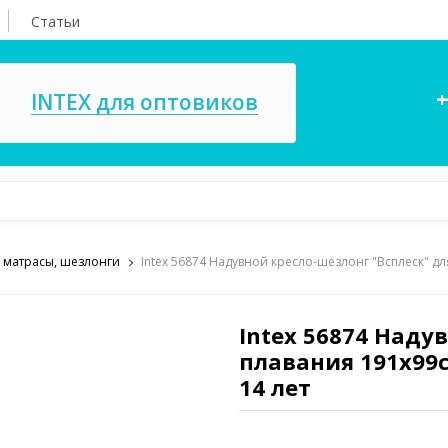
Статьи
+
INTEX для оптовиков
 матрасы, шезлонги
Intex 56874 Надувной кресло-шезлонг "Всплеск" для
асосы, ремкомплекты
СПА
ксессуары для
Игровые цент
ассейнов
Intex 56874 Наду
игрушки
плавания 191х99с
имия для бассейнов
Запчасти для 
14 лет