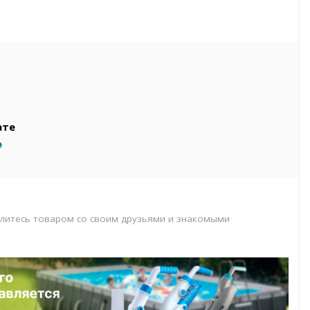
вар
т
т
ате
литесь товаром со своим друзьями и знакомыми