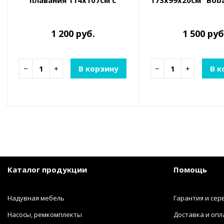
плавания 114х107см с
173х99х20см "Boba
ручками, до 100 кг, 3 цвета
до 100кг
1 200 руб.
1 500 руб
−
+
В корзину
−
+
В к
Каталог продукции
Помощь
Надувная мебель
Гарантия и сер
Насосы, ремкомплекты
Доставка и опл