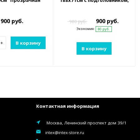
9см "Прозрачная
188х71см с подголовником,
до 100кг, 3 цвета
до 100кг, от 14 лет
900 руб.
900 руб.
980 руб.
Экономия:
80 руб.
+
В корзину
В корзину
Контактная информация
Москва, Ленинский проспект дом 39/1
intex@intex-store.ru