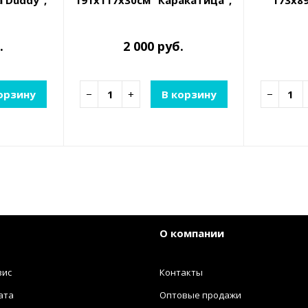
 Duddy",
191х117х30см "Каракатица",
173х8
до 100кг, от 6 лет
вода", 
.
2 000 руб.
орзину
−
+
В корзину
−
О компании
вис
Контакты
ата
Оптовые продажи