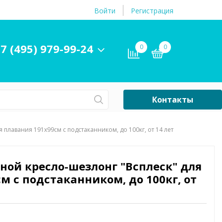
Войти
Регистрация
7 (495) 979-99-24
0
0
Контакты
Сб-Вс Выходной
 плавания 191х99см с подстаканником, до 100кг, от 14 лет
Бассейны
ры и
Плавательные
вной кресло-шезлонг "Всплеск" для
принадлежности
м с подстаканником, до 100кг, от
бассейнов