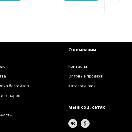
О компании
вис
Контакты
ата
Оптовые продажи
овка бассейнов
Каталоги Intex
ки товаров
Мы в соц. сетях
ьность