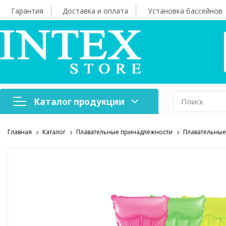
Гарантия
Доставка и оплата
Установка бассейнов
Каталог продукции
Главная
Каталог
Плавательные принадлежности
Плавательные
Надувная мебель
Н
Оборудование для
А
бассейнов
б
Надувные лодки и
Х
аксессуары