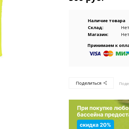
емкомплекты
Уцененный То
Наличие товара
Склад:
Не
Магазин:
Не
Принимаем к опл
Поделиться
Поде