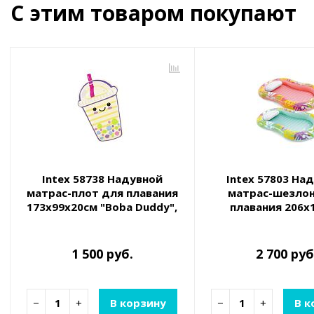
С этим товаром покупают
Intex 58738 Надувной
Intex 57803 На
матрас-плот для плавания
матрас-шезлон
173х99х20см "Boba Duddy",
плавания 206х
до 100кг
"Тропический оаз
100кг, 2 цв
1 500 руб.
2 700 руб
−
+
В корзину
−
+
В к