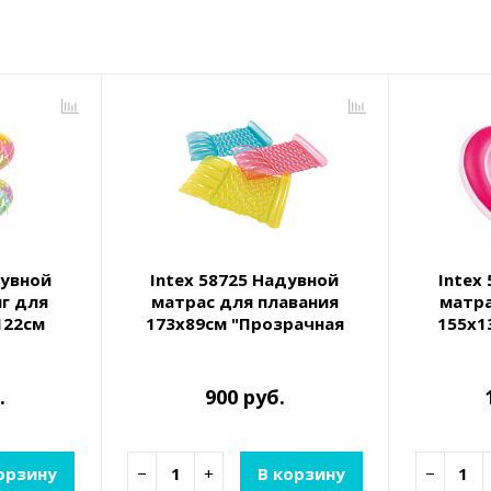
дувной
Intex 58725 Надувной
Intex
г для
матрас для плавания
матра
122см
173х89см "Прозрачная
155х1
ис", до
вода", до 100кг, 3 цвета
сер
ета
.
900 руб.
орзину
−
+
В корзину
−