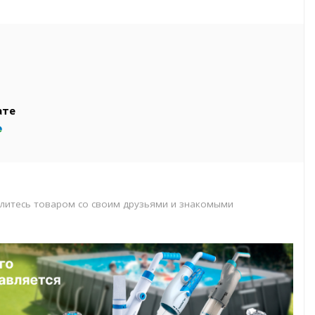
вар
т
т
ате
литесь товаром со своим друзьями и знакомыми