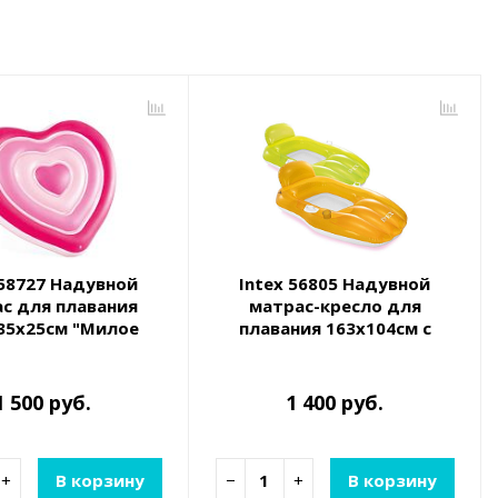
 58727 Надувной
Intex 56805 Надувной
с для плавания
матрас-кресло для
35х25см "Милое
плавания 163х104см с
дце", до 100кг
ручками, до 100кг, от 9 лет,
2 цвета
1 500 руб.
1 400 руб.
+
В корзину
−
+
В корзину