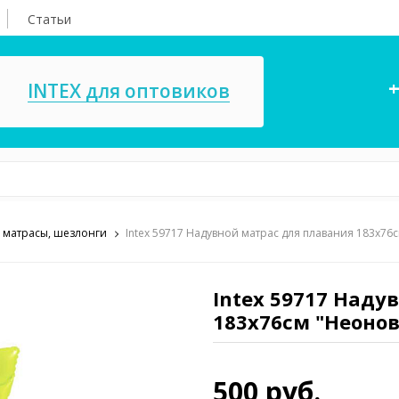
Статьи
+
INTEX для оптовиков
 матрасы, шезлонги
Intex 59717 Надувной матрас для плавания 183х76с
асосы, ремкомплекты
СПА
ксессуары для
Игровые цент
ассейнов
Intex 59717 Наду
игрушки
183х76см "Неонов
имия для бассейнов
Запчасти для 
500 руб.