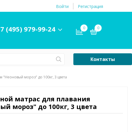
Войти
Регистрация
7 (495) 979-99-24
0
0
Контакты
Сб-Вс Выходной
м "Неоновый мороз" до 100кг, 3 цвета
Бассейны
ры и
Плавательные
вной матрас для плавания
принадлежности
ый мороз" до 100кг, 3 цвета
бассейнов