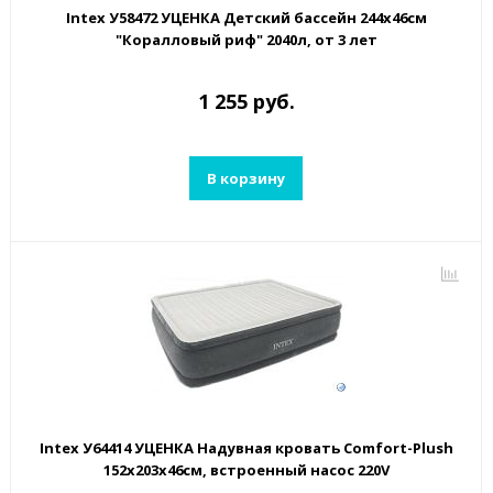
Intex У58472 УЦЕНКА Детский бассейн 244х46см
"Коралловый риф" 2040л, от 3 лет
1 255 руб.
В корзину
Intex У64414 УЦЕНКА Надувная кровать Comfort-Plush
152х203х46см, встроенный насос 220V