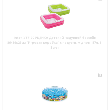
Intex У57100 УЦЕНКА Детский надувной бассейн
86х86х25см "Игровая коробка" с надувным дном, 57л, 1-
3 лет