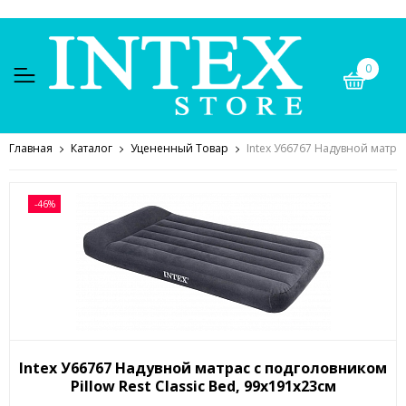
0
Главная
Каталог
Уцененный Товар
Intex У66767 Надувной матрас
-46%
Intex У66767 Надувной матрас с подголовником
Pillow Rest Classic Bed, 99х191х23см