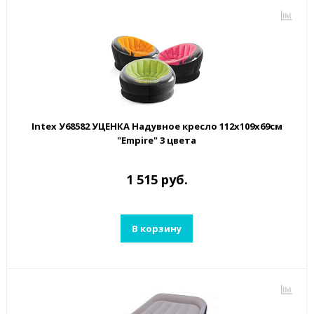
Intex У68582 УЦЕНКА Надувное кресло 112х109х69см
"Empire" 3 цвета
1 515 руб.
В корзину