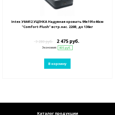
Intex У64412 УЦЕНКА Надувная кровать 99х191х46см
"Comfort-Plush" встр.нас. 220В, до 136кг
2 475 руб.
3 280 руб.
Экономия:
805 руб.
В корзину
Каталог продукции