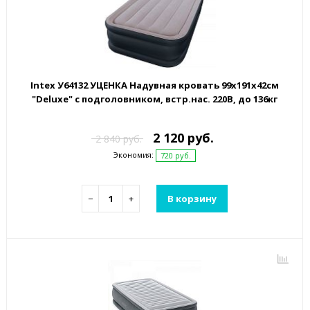
Intex У64132 УЦЕНКА Надувная кровать 99х191х42см
"Deluxe" с подголовником, встр.нас. 220В, до 136кг
2 120 руб.
2 840 руб.
Экономия:
720 руб.
−
+
В корзину