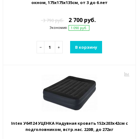
окном, 175х175х135см, от 3 до 6 лет
2 700 руб.
3 790 руб.
Экономия:
1 090 руб.
−
+
В корзину
Intex У64124 УЦЕНКА Надувная кровать 152х203х42см с
подголовником, встр.нас. 220В, до 272кг