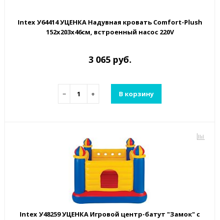
Intex У64414 УЦЕНКА Надувная кровать Comfort-Plush
152х203х46см, встроенный насос 220V
3 065 руб.
−
+
В корзину
Intex У48259 УЦЕНКА Игровой центр-батут "Замок" с