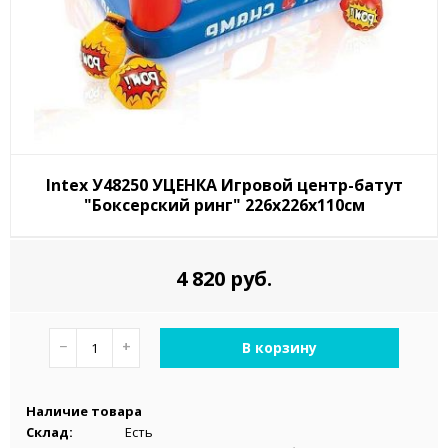
Intex У48250 УЦЕНКА Игровой центр-батут
"Боксерский ринг" 226x226x110см
4 820 руб.
−
+
В корзину
Наличие товара
Склад:
Есть