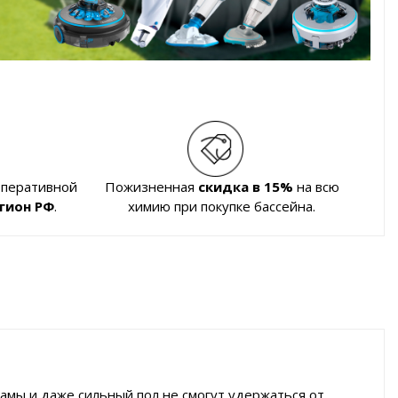
оперативной
Пожизненная
скидка в 15%
на всю
гион РФ
.
химию при покупке бассейна.
амы и даже сильный пол не смогут удержаться от