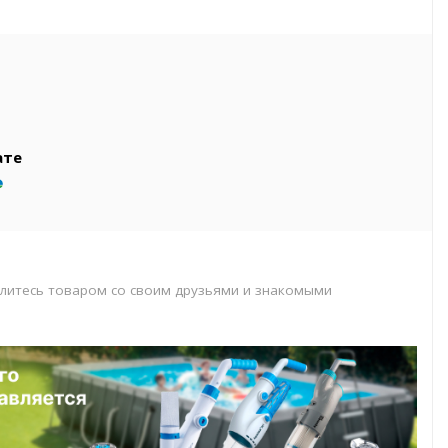
вар
т
т
ате
литесь товаром со своим друзьями и знакомыми