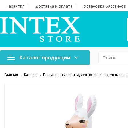
Гарантия
Доставка и оплата
Установка бассейнов
Каталог продукции
Главная
Каталог
Плавательные принадлежности
Надувные пло
Надувная мебель
Н
Оборудование для
А
бассейнов
б
Надувные лодки и
Х
аксессуары