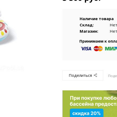
емкомплекты
Уцененный То
Наличие товара
Склад:
Не
Магазин:
Не
Принимаем к опл
Поделиться
Поде