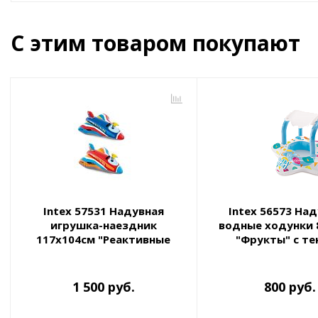
С этим товаром покупают
Intex 57531 Надувная
Intex 56573 На
игрушка-наездник
водные ходунки 
117х104см "Реактивные
"Фрукты" с т
истребители", до 40 кг, от 3
лет, два вида
1 500 руб.
800 руб.