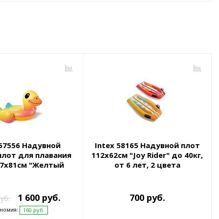
 57556 Надувной
Intex 58165 Надувной плот
плот для плавания
112х62см "Joy Rider" до 40кг,
47x81см "Желтый
от 6 лет, 2 цвета
нок" от 3 лет
1 600 руб.
700 руб.
уб.
номия:
160 руб.