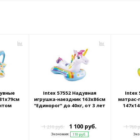
дувные
Intex 57552 Надувная
Intex
81х79см
игрушка-наездник 163х86см
матрас-
ентом
"Единорог" до 40кг, от 3 лет
147х1
уте
1 100 руб.
1 210 руб.
1 760 р
Экономия:
Эко
110 руб.