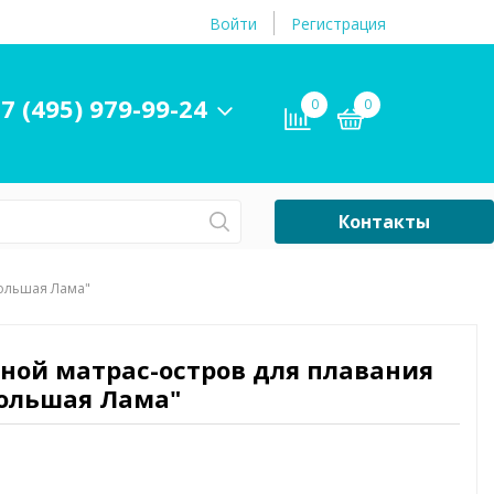
Войти
Регистрация
7 (495) 979-99-24
0
0
Контакты
Сб-Вс Выходной
Большая Лама"
Бассейны
ры и
Плавательные
вной матрас-остров для плавания
принадлежности
Большая Лама"
бассейнов