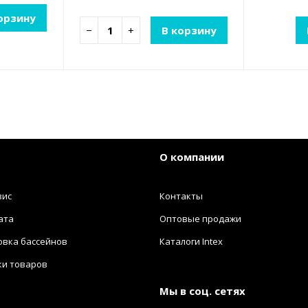
орзину
−
+
В корзину
О компании
вис
Контакты
ата
Оптовые продажи
овка бассейнов
Каталоги Intex
ки товаров
Мы в соц. сетях