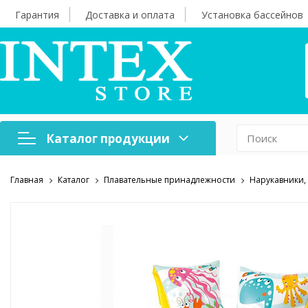
Гарантия
Доставка и оплата
Установка бассейнов
Каталог продукции
Главная
Каталог
Плавательные принадлежности
Нарукавники,
Надувная мебель
Н
Оборудование для
А
бассейнов
б
Надувные лодки и
Х
аксессуары