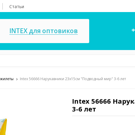
Статьи
+
INTEX для оптовиков
 жилеты
Intex 56666 Нарукавники 23х15см "Подводный мир" 3-6 лет
асосы, ремкомплекты
СПА
ксессуары для
Игровые цент
ассейнов
Intex 56666 Нар
игрушки
3-6 лет
имия для бассейнов
Запчасти для 