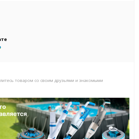
вар
т
т
ате
литесь товаром со своим друзьями и знакомыми