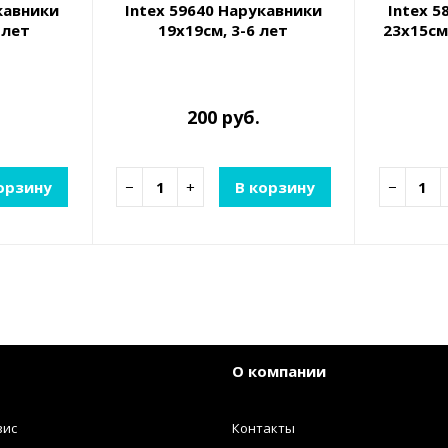
кавники
Intex 59640 Нарукавники
Intex 5
 лет
19х19см, 3-6 лет
23х15см
200 руб.
орзину
−
+
В корзину
−
О компании
вис
Контакты