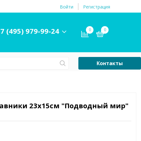
Войти
Регистрация
7 (495) 979-99-24
0
0
Контакты
Сб-Вс Выходной
Бассейны
ры и
Плавательные
укавники 23х15см "Подводный мир"
принадлежности
бассейнов