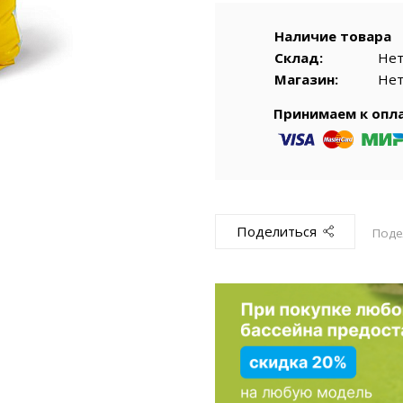
емкомплекты
Уцененный То
Наличие товара
Склад:
Не
Магазин:
Не
Принимаем к опл
Поделиться
Поде