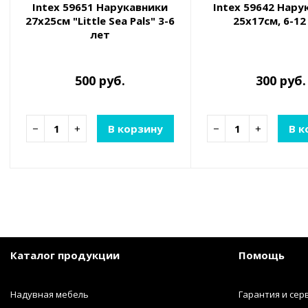
Intex 59651 Нарукавники
Intex 59642 Нару
27х25см "Little Sea Pals" 3-6
25х17см, 6-12
лет
500 руб.
300 руб.
−
+
В корзину
−
+
В к
Каталог продукции
Помощь
Надувная мебель
Гарантия и сер