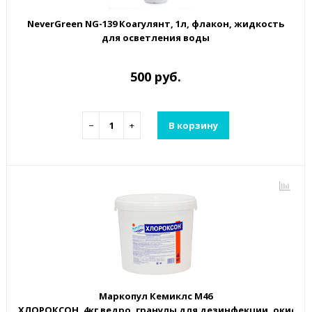
NeverGreen NG-139 Коагулянт, 1л, флакон, жидкость
для осветления воды
500 руб.
−
+
В корзину
Маркопул Кемиклс М46
ХЛОРОКСОН, 4кг ведро, гранулы для дезинфекции, окисле