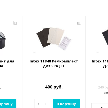
ент для
Intex 11848 Ремкомплект
Intex 1
па
для SPA JET
ДЛ
.
400 руб.
240 р
Эк
орзину
−
+
В корзину