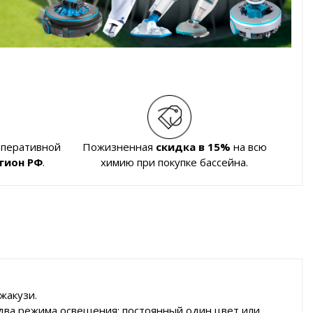
оперативной
Пожизненная
скидка в 15%
на всю
гион РФ
.
химию при покупке бассейна.
жакузи.
и два режима освещения: постоянный один цвет или