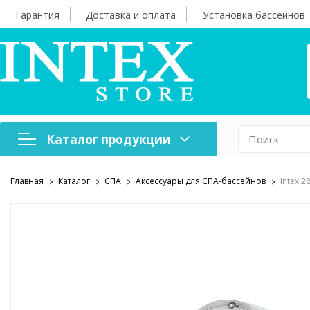
Гарантия
Доставка и оплата
Установка бассейнов
Каталог продукции
Главная
Каталог
СПА
Аксессуары для СПА-бассейнов
Intex 
Надувная мебель
Н
Оборудование для
А
бассейнов
б
Надувные лодки и
Х
аксессуары