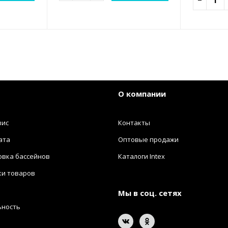
−
О компании
вис
Контакты
ата
Оптовые продажи
овка бассейнов
Каталоги Intex
ки товаров
Мы в соц. сетях
ьность