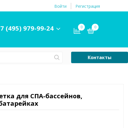
Войти
Регистрация
7 (495) 979-99-24
0
0
Контакты
Сб-Вс Выходной
Бассейны
ры и
Плавательные
ветка для СПА-бассейнов,
принадлежности
 батарейках
бассейнов