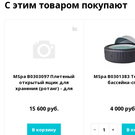
С этим товаром покупают
MSpa B0303097 Плетеный
MSpa B0301383 Т
открытый ящик для
бассейна-с
хранения (ротанг) - для
квадратного СПА
15 600 руб.
4 000 руб
В корзину
−
+
В к