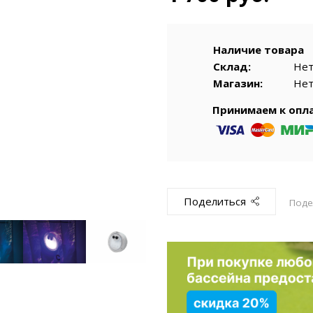
емкомплекты
Уцененный То
Наличие товара
Склад:
Не
Магазин:
Не
Принимаем к опл
Поделиться
Поде