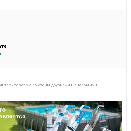
вар
т
т
ате
литесь товаром со своим друзьями и знакомыми