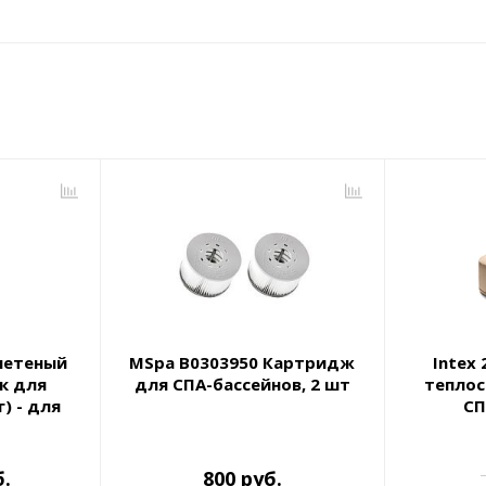
летеный
MSpa B0303950 Картридж
Intex
к для
для СПА-бассейнов, 2 шт
тепло
) - для
СП
 СПА
б.
800 руб.