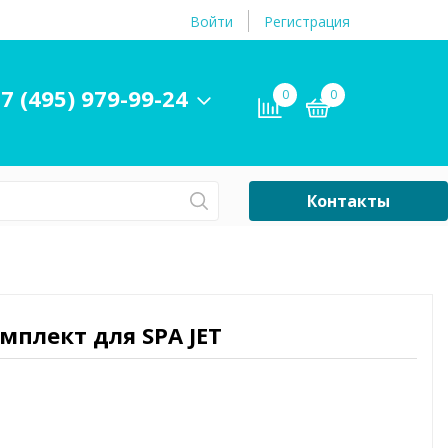
Войти
Регистрация
7 (495) 979-99-24
0
0
Контакты
Сб-Вс Выходной
Бассейны
ры и
Плавательные
омплект для SPA JET
принадлежности
бассейнов