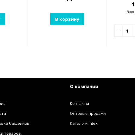
1
Эко
у
В корзину
−
О компании
вис
Контакты
ата
Оптовые продажи
овка бассейнов
Каталоги Intex
ки товаров