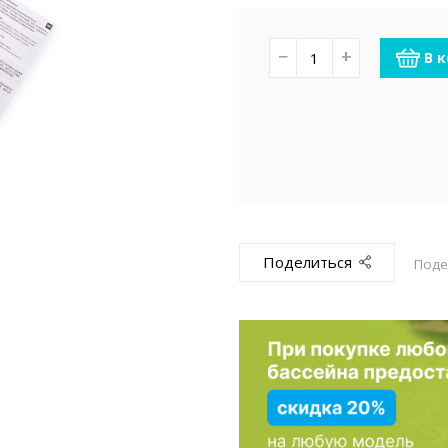
емкомплекты
Уцененный То
−
+
В 
Поделиться
Поде