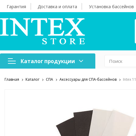
Гарантия
Доставка и оплата
Установка бассейнов
Каталог продукции
Главная
Каталог
СПА
Аксессуары для СПА-бассейнов
Intex 1
Надувная мебель
Н
Оборудование для
А
бассейнов
б
Надувные лодки и
Х
аксессуары