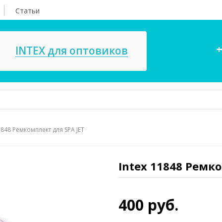
Статьи
+
INTEX для оптовиков
1848 Ремкомплект для SPA JET
асосы, ремкомплекты
СПА
ксессуары для
Игровые цент
ассейнов
Intex 11848 Ремк
игрушки
имия для бассейнов
Запчасти для 
400 руб.