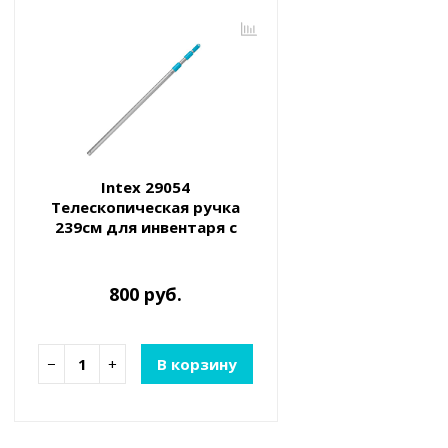
Intex 29054
Телескопическая ручка
239см для инвентаря с
посадочным отверстием
26,2мм
800 руб.
−
+
В корзину