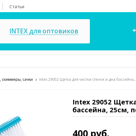
Статьи
+
INTEX для оптовиков
, скиммеры, сачки
Intex 29052 Щетка для чистки стенок и дна бассейна,
асосы, ремкомплекты
СПА
ксессуары для
Игровые цент
ассейнов
Intex 29052 Щетк
игрушки
бассейна, 25см, 
имия для бассейнов
Запчасти для 
400 руб.