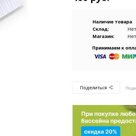
емкомплекты
Уцененный То
Наличие товара
Склад:
Не
Магазин:
Не
Принимаем к опл
Поделиться
Поде