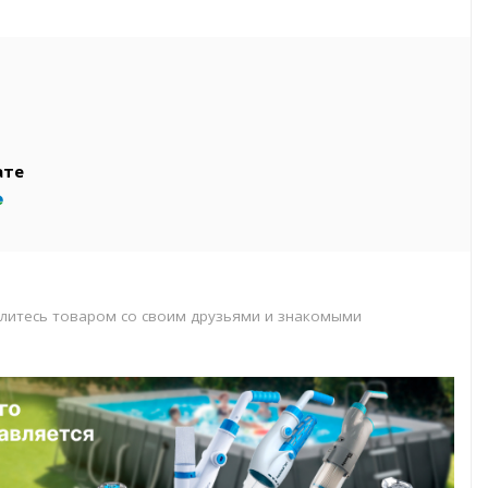
вар
т
т
ате
литесь товаром со своим друзьями и знакомыми