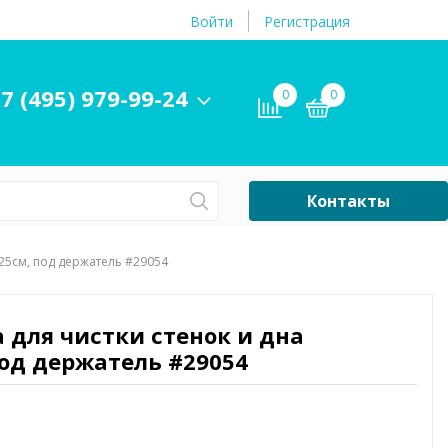
Войти
Регистрация
7 (495) 979-99-24
0
0
Контакты
Сб-Вс Выходной
 25см, под держатель #29054
Бассейны
ры и
Плавательные
а для чистки стенок и дна
принадлежности
под держатель #29054
бассейнов