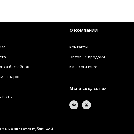
О компании
вис
Контакты
ата
Оптовые продажи
овка бассейнов
Каталоги Intex
ки товаров
Мы в соц. сетях
ьность
р и не является публичной