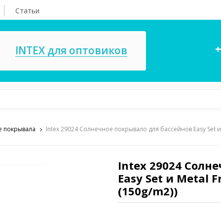
Статьи
+
INTEX для оптовиков
 покрывала
Intex 29024 Солнечное покрывало для бассейнов Easy Set и
асосы, ремкомплекты
СПА
ксессуары для
Игровые цент
ассейнов
Intex 29024 Солн
игрушки
Easy Set и Metal 
имия для бассейнов
Запчасти для 
(150g/m2))