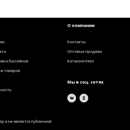
О компании
вис
Контакты
ата
Оптовые продажи
овка бассейнов
Каталоги Intex
ки товаров
Мы в соц. сетях
ьность
р и не является публичной