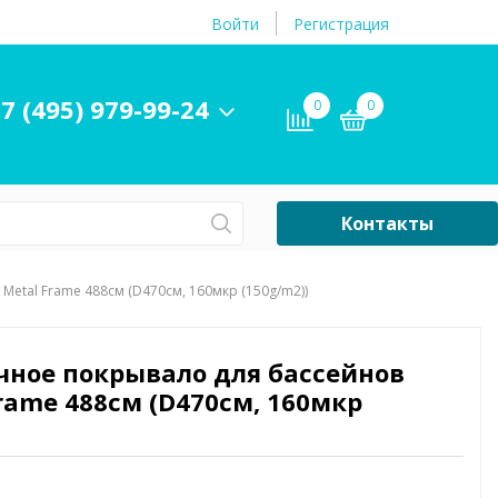
Войти
Регистрация
7 (495) 979-99-24
0
0
Контакты
Сб-Вс Выходной
 Metal Frame 488см (D470см, 160мкр (150g/m2))
Бассейны
ры и
Плавательные
ечное покрывало для бассейнов
принадлежности
Frame 488см (D470см, 160мкр
бассейнов