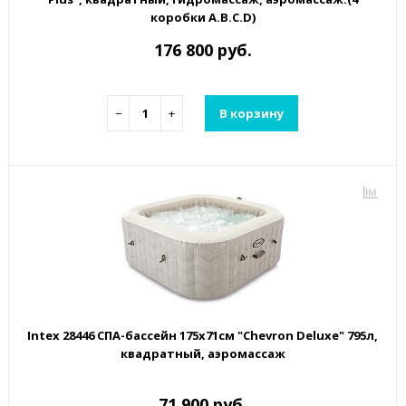
коробки A.B.C.D)
176 800 руб.
−
+
В корзину
Intex 28446 СПА-бассейн 175х71см "Chevron Deluxe" 795л,
квадратный, аэромассаж
71 900 руб.