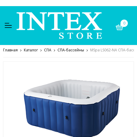
0
Главная
Каталог
СПА
СПА-бассейны
MSpa LS062-NA СПА-бассе