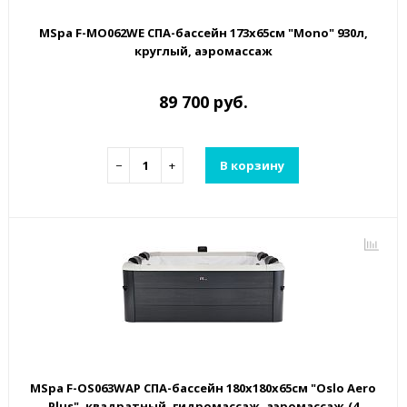
MSpa F-MO062WE СПА-бассейн 173х65см "Mono" 930л,
круглый, аэромассаж
89 700 руб.
−
+
В корзину
MSpa F-OS063WAP СПА-бассейн 180х180х65см "Oslo Aero
Plus", квадратный, гидромассаж, аэромассаж.(4