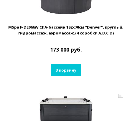
MSpa F-DE066W СПА-бассейн 182х70см "Denver", круглый,
гидромассаж, аэромассаж.(4 коробки A.B.C.D)
173 000 руб.
В корзину