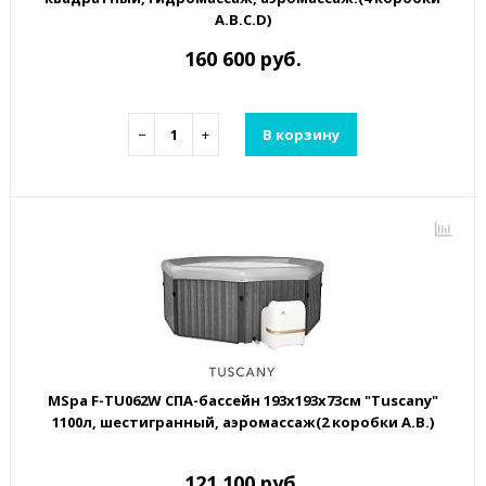
A.B.C.D)
160 600 руб.
−
+
В корзину
MSpa F-TU062W СПА-бассейн 193х193х73см "Tuscany"
1100л, шестигранный, аэромассаж(2 коробки A.B.)
121 100 руб.