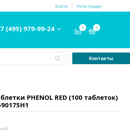
Войти
Регистрация
7 (495) 979-99-24
0
0
Контакты
Сб-Вс Выходной
Бассейны
ры и
Плавательные
блетки PHENOL RED (100 таблеток)
принадлежности
590175H1
бассейнов
руб.