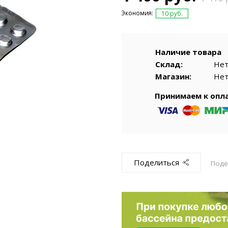
емкомплекты
Уцененный То
Экономия:
10 руб.
Наличие товара
Склад:
Не
Магазин:
Не
Принимаем к опл
Поделиться
Поде