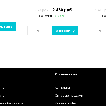
.
2 430 руб.
3 070 руб.
1 410 р
Экономия:
Эк
640 руб.
орзину
−
+
В корзину
−
О компании
вис
Контакты
ата
Оптовые продажи
овка бассейнов
Каталоги Intex