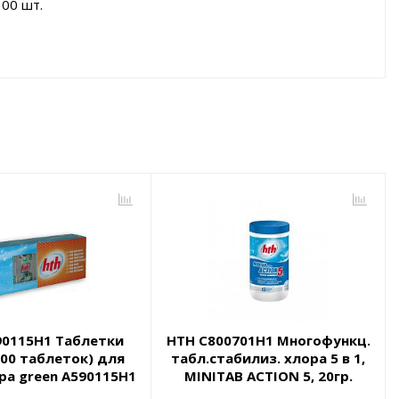
100 шт.
90115H1 Таблетки
HTH C800701H1 Многофункц.
100 таблеток) для
табл.стабилиз. хлора 5 в 1,
а green A590115H1
MINITAB ACTION 5, 20гр.
1,2кг