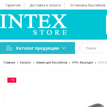
Гарантия
Доставка и оплата
Установка бассейнов
Каталог продукции
Главная
Каталог
Химия для бассейнов
HTH, Франция
HTH A
Надувная мебель
Н
Оборудование для
А
бассейнов
б
-1%
Надувные лодки и
Х
аксессуары