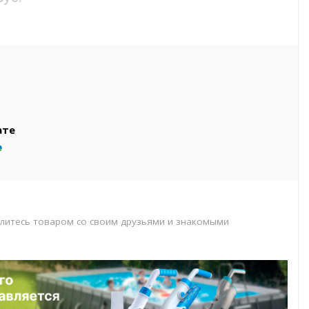
вар
т
т
ате
литесь товаром со своим друзьями и знакомыми