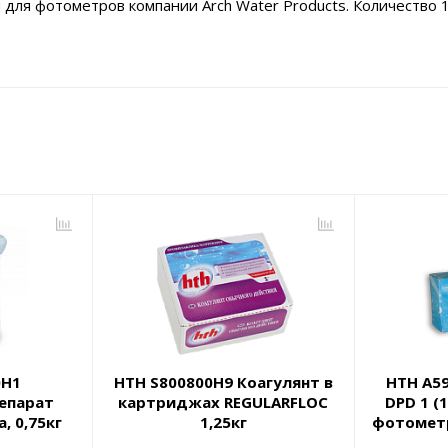
для фотометров компании Arch Water Products. Количество 
0H1
HTH S800800H9 Коагулянт в
HTH A5
епарат
картриджах REGULARFLOC
DPD 1 (
, 0,75кг
1,25кг
фотометр