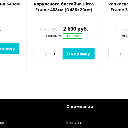
на 549см
каркасного бассейна Ultra
каркасно
Frame 488см (D488х20см)
Frame 3
.
2 600 руб.
4 450 руб.
1 170 
Экономия:
Эко
1 850 руб.
орзину
−
+
В корзину
−
О компании
вис
Контакты