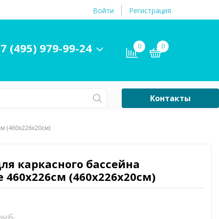
Войти
Регистрация
7 (495) 979-99-24
0
0
Контакты
Сб-Вс Выходной
см (460х226х20см)
Бассейны
ры и
Плавательные
 для каркасного бассейна
принадлежности
e 460x226см (460х226х20см)
бассейнов
руб.