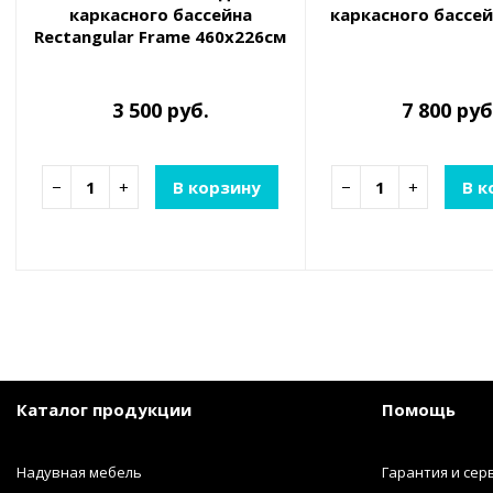
каркасного бассейна
каркасного бассей
Rectangular Frame 460x226см
Deluxe всесезонный
(460х226х20см)
3 500 руб.
7 800 руб
−
+
В корзину
−
+
В к
Каталог продукции
Помощь
Надувная мебель
Гарантия и сер