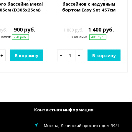
го бассейна Metal
бассейнов с надувным
05см (D305х25см)
бортом Easy Set 457см
(D424х30см)
900 руб.
1 400 руб.
руб.
1 880 руб.
номия:
Экономия:
270 руб.
480 руб.
+
В корзину
−
+
В корзину
Контактная информация
Москва, Ленинский проспект дом 39/1