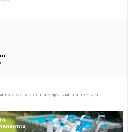
вар
т
т
ате
литесь товаром со своим друзьями и знакомыми