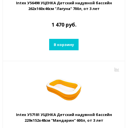
Intex У56490 УЦЕНКА Детский надувной бассейн
262х160х46см "Лагуна" 700л, от 3 лет
1 470 руб.
В корзину
Intex У57181 УЦЕНКА Детский надувной бассейн
229х152х48см "Мандарин" 600л, от 3 лет