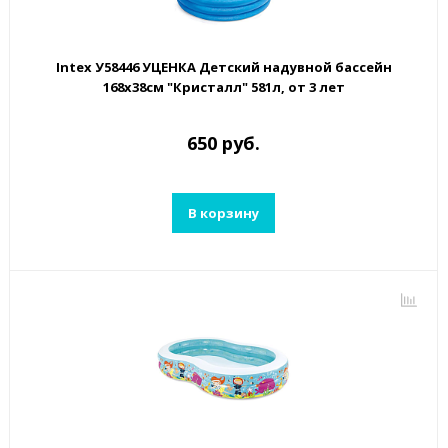
Intex У58446 УЦЕНКА Детский надувной бассейн
168х38см "Кристалл" 581л, от 3 лет
650 руб.
В корзину