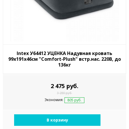
Intex У64412 УЦЕНКА Надувная кровать
99х191х46см "Comfort-Plush" встр.нас. 220В, до
136кг
2 475 руб.
3 280 руб.
Экономия:
805 руб.
В корзину