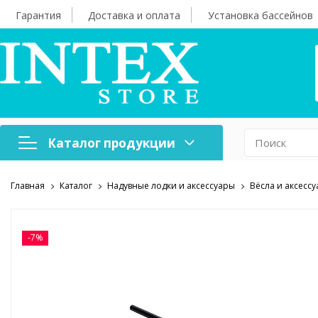
Гарантия
Доставка и оплата
Установка бассейнов
Каталог продукции
Главная
Каталог
Надувные лодки и аксессуары
Вёсла и аксесс
Надувная мебель
Н
Оборудование для
А
бассейнов
б
-7%
Надувные лодки и
Х
аксессуары