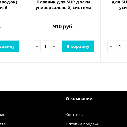
оводок)
Плавник для SUP доски
для SU
, 6'
универсальный, система
ус
крепления SAFS
.
910 руб.
орзину
−
+
В корзину
−
О компании
вис
Контакты
ата
Оптовые продажи