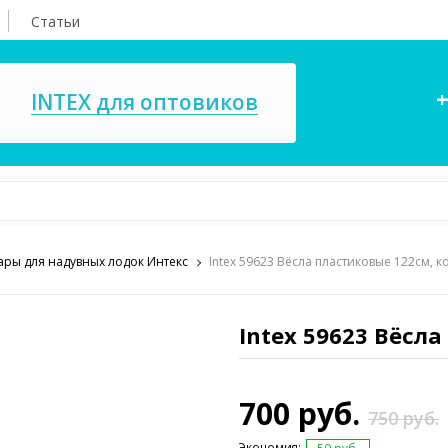
Статьи
+
INTEX для оптовиков
уары для надувных лодок Интекс
Intex 59623 Вёсла пластиковые 122см, к
асосы, ремкомплекты
СПА
ксессуары для
Игровые цент
ассейнов
Intex 59623 Вёсл
игрушки
имия для бассейнов
Запчасти для 
700 руб.
750 руб.
Экономия: