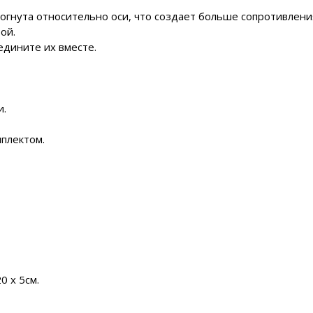
зогнута относительно оси, что создает больше сопротивлени
ой.
едините их вместе.
и.
мплектом.
0 x 5см.