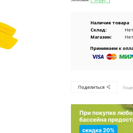
емкомплекты
Уцененный То
50 руб.
Наличие товара
Склад:
Не
Магазин:
Не
Принимаем к опл
Поделиться
Поде