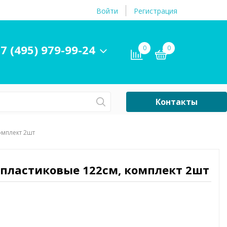
Войти
Регистрация
7 (495) 979-99-24
0
0
Контакты
Сб-Вс Выходной
омплект 2шт
Бассейны
ры и
Плавательные
а пластиковые 122см, комплект 2шт
принадлежности
бассейнов