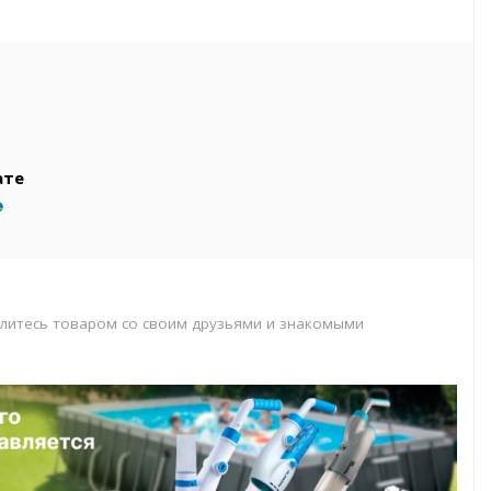
вар
т
т
ате
литесь товаром со своим друзьями и знакомыми