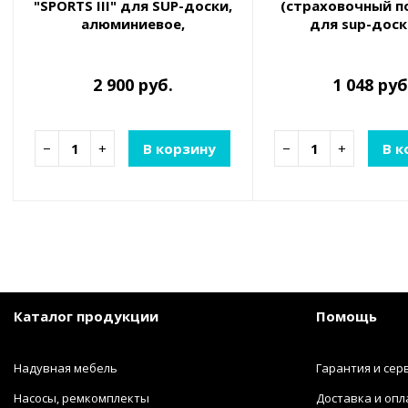
"SPORTS III" для SUP-доски,
(страховочный п
алюминиевое,
для sup-доски
трехсекционное,
регулируемое 175-220 см
2 900 руб.
1 048 руб
−
+
В корзину
−
+
В к
Каталог продукции
Помощь
Надувная мебель
Гарантия и сер
Насосы, ремкомплекты
Доставка и опл