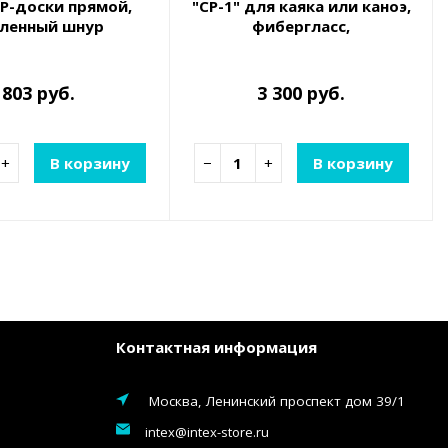
P-доски прямой,
"CP-1" для каяка или каноэ,
иленный шнур
фибергласс,
двухсекционное,
регулируемое, 115-145 см
803 руб.
3 300 руб.
+
В корзину
−
+
В корзину
Контактная информация
Москва, Ленинский проспект дом 39/1
intex@intex-store.ru