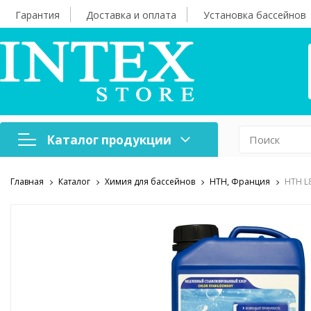
Гарантия
Доставка и оплата
Установка бассейнов
Каталог продукции
Главная
Каталог
Химия для бассейнов
HTH, Франция
HTH L
Надувная мебель
Н
Оборудование для
А
бассейнов
б
Надувные лодки и
Х
аксессуары