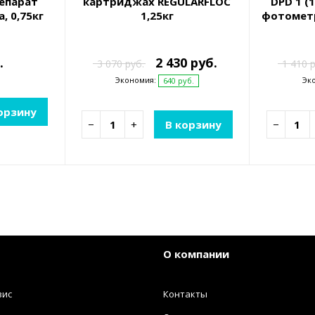
епарат
картриджах REGULARFLOC
DPD 1 (
, 0,75кг
1,25кг
фотометр
.
2 430 руб.
3 070 руб.
1 410 р
Экономия:
Эк
640 руб.
орзину
−
+
В корзину
−
О компании
вис
Контакты