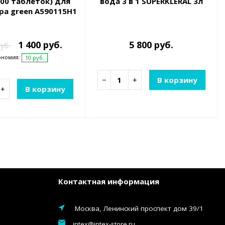
100 таблеток) для
вода 3 в 1 SUPERKLERAL 3л
а green A590115H1
1 400 руб.
5 800 руб.
уб.
ономия:
10 руб.
−
+
В корзину
+
В корзину
Контактная информация
Москва, Ленинский проспект дом 39/1
intex@intex-store.ru