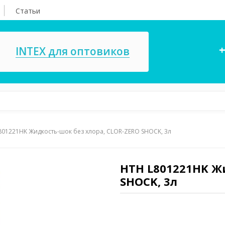
Статьи
+
INTEX для оптовиков
801221HK Жидкость-шок без хлора, CLOR-ZERO SHOCK, 3л
асосы, ремкомплекты
СПА
ксессуары для
Игровые цент
ассейнов
HTH L801221HK Жи
игрушки
SHOCK, 3л
имия для бассейнов
Запчасти для 