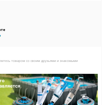
вар
т
т
ате
литесь товаром со своим друзьями и знакомыми