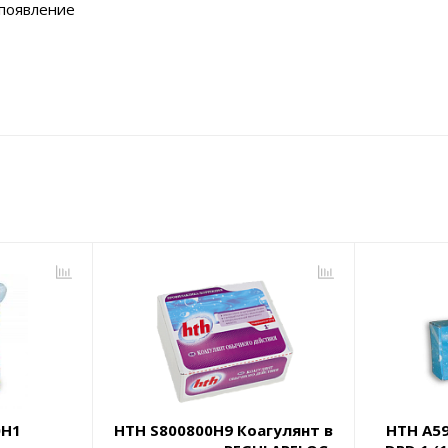
 появление
0H1
HTH S800800H9 Коагулянт в
HTH A5