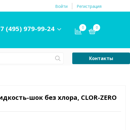
Войти
Регистрация
7 (495) 979-99-24
0
0
Контакты
Сб-Вс Выходной
Бассейны
ры и
Плавательные
дкость-шок без хлора, CLOR-ZERO
принадлежности
бассейнов