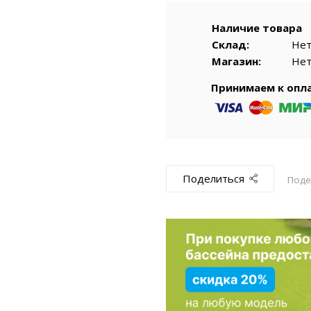
емкомплекты
Уцененный То
Наличие товара
Склад:
Не
Магазин:
Не
Принимаем к опл
Поделиться
Поде