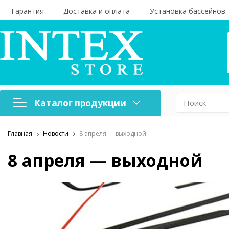
Гарантия
Доставка и оплата
Установка бассейнов
Каталог продукции
Главная
Новости
8 апреля — выходной
Надувная мебель
Н
8 апреля — выходной
Оборудование для
А
бассейнов
б
Надувные лодки и
Х
аксессуары