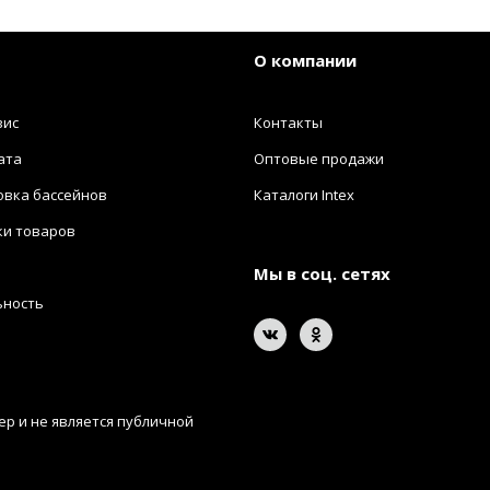
О компании
вис
Контакты
ата
Оптовые продажи
овка бассейнов
Каталоги Intex
ки товаров
Мы в соц. сетях
ьность
р и не является публичной