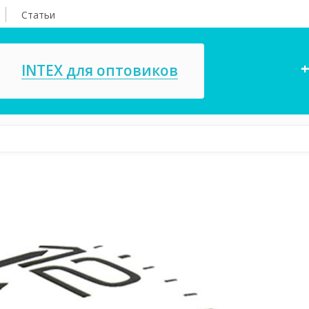
Статьи
+
INTEX для оптовиков
асосы, ремкомплекты
СПА
ксессуары для
Игровые цент
ассейнов
игрушки
имия для бассейнов
Запчасти для 